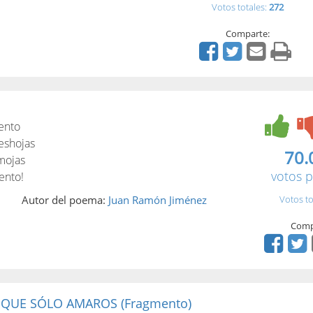
Votos totales:
272
Comparte:
ento
eshojas
70.
 mojas
votos p
ento!
Autor del poema:
Juan Ramón Jiménez
Votos to
Comp
 QUE SÓLO AMAROS (Fragmento)