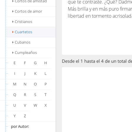
Cortos de amistad
que te contraste. ¿Qué? Dadm
Más brilla y en más puro firm
Cortos de amor
libertad en tormento acrisolad
Cristianos
Cuartetos
Cubanos
Cumpleaños
Desde el 1 hasta el 4 de un total d
E
F
G
H
I
J
K
L
M
N
O
P
Q
R
S
T
U
V
W
X
Y
Z
por Autor: