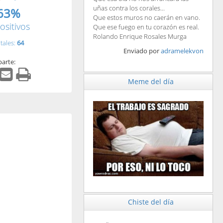
uñas contra los corales...
63%
Que estos muros no caerán en vano.
ositivos
Que ese fuego en tu corazón es real.
Rolando Enrique Rosales Murga
tales:
64
Enviado por
adramelekvon
arte:
Meme del día
Chiste del día