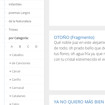
Infantiles
poemas Largos
de la Naturaleza
Tristes
OTOÑO (Fragmento)
por Categoría:
Qué noble paz en este alejami
A
B
C
D
de todo; oh prado bello que d
tus flores; oh agua fría ya, que
Caballos
con tu cristal estremecido el vi
de Canciones
Cárcel
Cariño
Carnaval
Catalanes
YA NO QUIERO MÁS BIEN
Celos