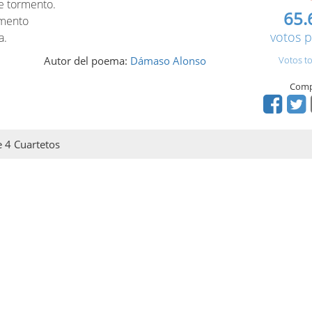
e tormento.
65.
amento
votos p
a.
Autor del poema:
Dámaso Alonso
Votos to
Comp
e 4 Cuartetos