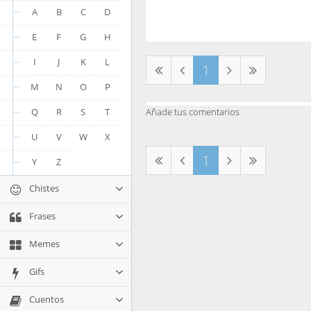
A
B
C
D
E
F
G
H
I
J
K
L
1
M
N
O
P
Q
R
S
T
Añade tus comentarios
U
V
W
X
1
Y
Z
Chistes
Frases
Memes
Gifs
Cuentos