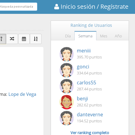
Inicio sesión
/ Regístrate
Ranking de Usuarios
Día
Semana
Mes
Año
meniii
395.70 puntos
gonci
334.64 puntos
carlos55
287.44 puntos
ema:
Lope de Vega
benji
282.62 puntos
danteverne
194.52 puntos
Ver ranking completo