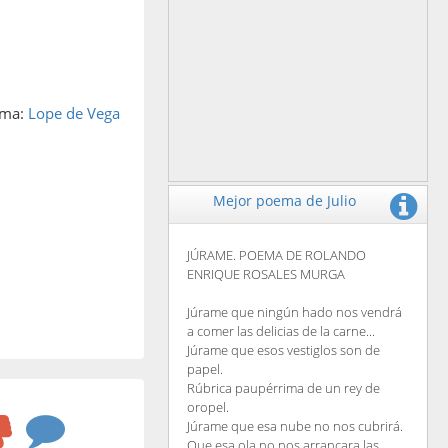
ema:
Lope de Vega
Mejor poema de Julio
JÚRAME. POEMA DE ROLANDO
ENRIQUE ROSALES MURGA
Júrame que ningún hado nos vendrá
a comer las delicias de la carne...
Júrame que esos vestiglos son de
papel.
Rúbrica paupérrima de un rey de
oropel.
Júrame que esa nube no nos cubrirá.
Que esa ola no nos arrancara las