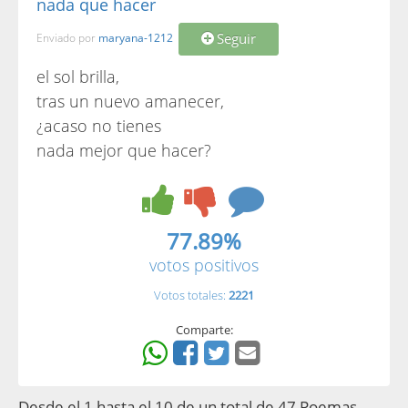
nada que hacer
Seguir
Enviado por
maryana-1212
el sol brilla,
tras un nuevo amanecer,
¿acaso no tienes
nada mejor que hacer?
77.89%
votos positivos
Votos totales:
2221
Comparte:
Desde el 1 hasta el 10 de un total de 47 Poemas