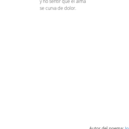
y no sentir que el alma
se curva de dolor.
Autor del poema:
Jo