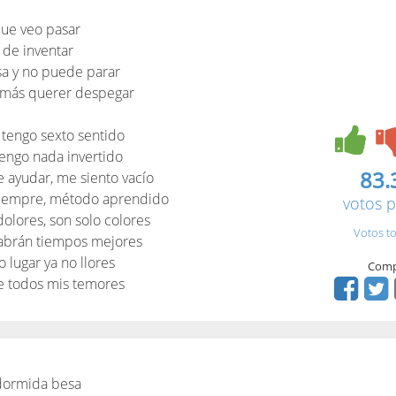
que veo pasar
o de inventar
sa y no puede parar
emás querer despegar
 tengo sexto sentido
tengo nada invertido
83.
 ayudar, me siento vacío
 siempre, método aprendido
votos p
dolores, son solo colores
Votos to
habrán tiempos mejores
 lugar ya no llores
Comp
 de todos mis temores
dormida besa