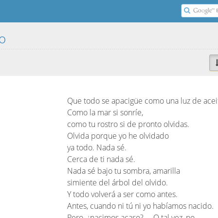
do
Que todo se apacigüe como una luz de acei
Como la mar si sonríe,
como tu rostro si de pronto olvidas.
Olvida porque yo he olvidado
ya todo. Nada sé.
Cerca de ti nada sé.
Nada sé bajo tu sombra, amarilla
simiente del árbol del olvido.
Y todo volverá a ser como antes.
Antes, cuando ni tú ni yo habíamos nacido.
Pero, ¿nacimos acaso?… O tal vez, no,