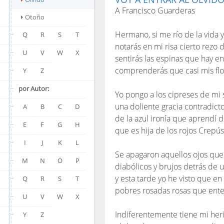
A Francisco Guarderas
Otoño
Hermano, si me río de la vida y
Q
R
S
T
notarás en mi risa cierto rezo 
U
V
W
X
sentirás las espinas que hay en
comprenderás que casi mis flo
Y
Z
por Autor:
Yo pongo a los cipreses de mi 
una doliente gracia contradicto
A
B
C
D
de la azul ironía que aprendí d
E
F
G
H
que es hija de los rojos Crepú
I
J
K
L
Se apagaron aquellos ojos qu
M
N
O
P
diabólicos y brujos detrás de 
y esta tarde yo he visto que en
Q
R
S
T
pobres rosadas rosas que ent
U
V
W
X
Indiferentemente tiene mi her
Y
Z