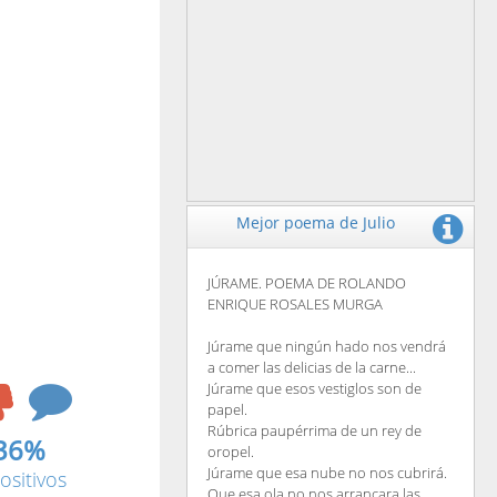
Mejor poema de Julio
JÚRAME. POEMA DE ROLANDO
ENRIQUE ROSALES MURGA
Júrame que ningún hado nos vendrá
a comer las delicias de la carne...
Júrame que esos vestiglos son de
papel.
Rúbrica paupérrima de un rey de
36%
oropel.
Júrame que esa nube no nos cubrirá.
ositivos
Que esa ola no nos arrancara las