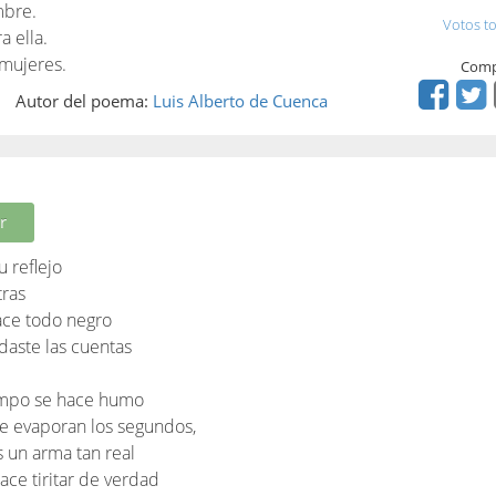
mbre.
Votos to
 ella.
 mujeres.
Comp
Autor del poema:
Luis Alberto de Cuenca
r
u reflejo
tras
ace todo negro
daste las cuentas
iempo se hace humo
 evaporan los segundos,
s un arma tan real
ce tiritar de verdad