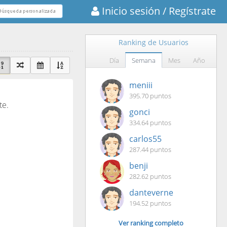
Inicio sesión
/ Regístrate
Ranking de Usuarios
Día
Semana
Mes
Año
meniii
395.70 puntos
te.
gonci
334.64 puntos
carlos55
287.44 puntos
benji
282.62 puntos
danteverne
194.52 puntos
Ver ranking completo