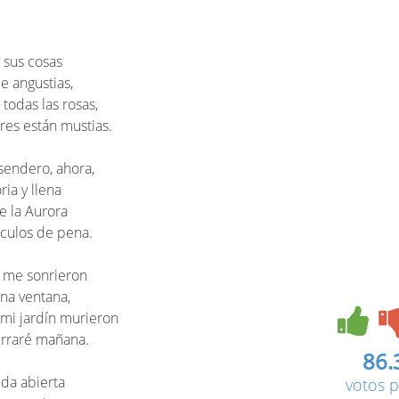
 sus cosas
de angustias,
 todas las rosas,
res están mustias.
sendero, ahora,
ria y llena
e la Aurora
sculos de pena.
e me sonrieron
una ventana,
 mi jardín murieron
erraré mañana.
86.
ida abierta
votos p