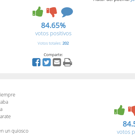
84.65%
votos positivos
Votos totales:
202
Comparte:
 siempre
zaba
la
arate
84.
en un quiosco
votos p