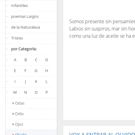
Infantiles
poemas Largos
Somos presente sin pensamien
de la Naturaleza
Labios sin suspiros, mar sin ho
como una luz de aceite se ha e
Tristes
por Categoría:
A
B
C
D
E
F
G
H
I
J
K
L
M
N
O
P
Odas
Odio
Ojos
VOY A ENTRAR AL OLVID
Olvido