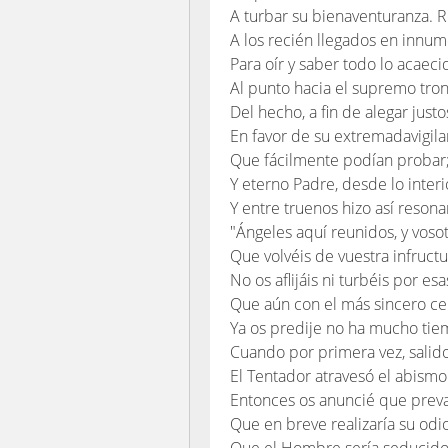
A turbar su bienaventuranza. 
A los recién llegados en innum
Para oír y saber todo lo acaecid
Al punto hacia el supremo tro
Del hecho, a fin de alegar just
En favor de su extremadavigila
Que fácilmente podían probar
Y eterno Padre, desde lo inter
Y entre truenos hizo así resona
"Ángeles aquí reunidos, y voso
Que volvéis de vuestra infruct
No os aflijáis ni turbéis por es
Que aún con el más sincero ce
Ya os predije no ha mucho tie
Cuando por primera vez, salido 
El Tentador atravesó el abismo
Entonces os anuncié que preval
Que en breve realizaría su od