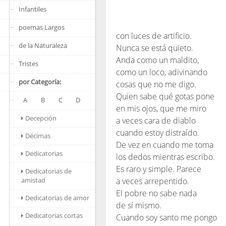
Infantiles
poemas Largos
con luces de artificio.
de la Naturaleza
Nunca se está quieto.
Anda como un maldito,
Tristes
como un loco, adivinando
por Categoría:
cosas que no me digo.
Quien sabe qué gotas pone
A
B
C
D
en mis ojos, que me miro
Decepción
a veces cara de diablo
cuando estoy distraído.
Décimas
De vez en cuando me toma
Dedicatorias
los dedos mientras escribo.
Es raro y simple. Parece
Dedicatorias de
amistad
a veces arrepentido.
El pobre no sabe nada
Dedicatorias de amor
de sí mismo.
Dedicatorias cortas
Cuando soy santo me pongo