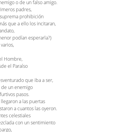
enemigo o de un falso amigo.
rimeros padres,
a suprema prohibición
ás que a ello los incitaran,
andato,
menor podían esperarla?)
varios,
el Hombre,
de el Paraíso
sventurado que iba a ser,
za de un enemigo
furtivos pasos.
llegaron a las puertas
istaron a cuantos las oyeron.
tes celestiales
ezclada con un sentimiento
bargo,