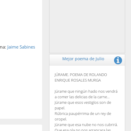
ema:
Jaime Sabines
Mejor poema de Julio
JÚRAME. POEMA DE ROLANDO
ENRIQUE ROSALES MURGA
Júrame que ningún hado nos vendrá
a comer las delicias de la carne...
Júrame que esos vestiglos son de
papel.
Rúbrica paupérrima de un rey de
oropel.
Júrame que esa nube no nos cubrirá.
Que esa ola no nos arrancara las