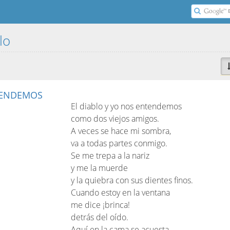
blo
TENDEMOS
El diablo y yo nos entendemos
como dos viejos amigos.
A veces se hace mi sombra,
va a todas partes conmigo.
Se me trepa a la nariz
y me la muerde
y la quiebra con sus dientes finos.
Cuando estoy en la ventana
me dice ¡brinca!
detrás del oído.
Aquí en la cama se acuesta