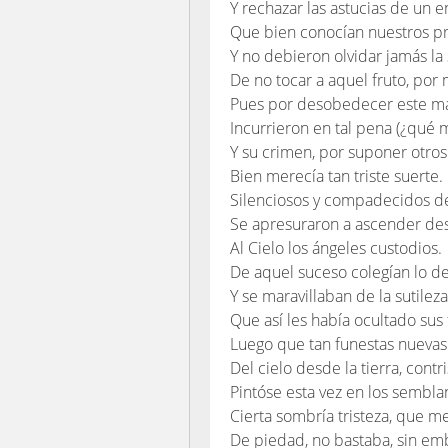
Y rechazar las astucias de un 
Que bien conocían nuestros p
Y no debieron olvidar jamás l
De no tocar a aquel fruto, por m
Pues por desobedecer este m
Incurrieron en tal pena (¿qué 
Y su crimen, por suponer otros 
Bien merecía tan triste suerte.
Silenciosos y compadecidos d
Se apresuraron a ascender des
Al Cielo los ángeles custodios.
De aquel suceso colegían lo de
Y se maravillaban de la sutile
Que así les había ocultado sus 
Luego que tan funestas nuevas 
Del cielo desde la tierra, contr
Pintóse esta vez en los semblan
Cierta sombría tristeza, que m
De piedad, no bastaba, sin em