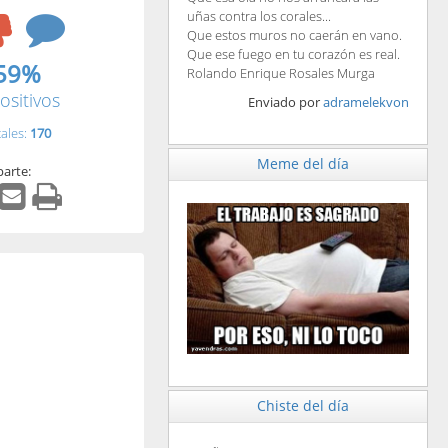
uñas contra los corales...
Que estos muros no caerán en vano.
Que ese fuego en tu corazón es real.
59%
Rolando Enrique Rosales Murga
ositivos
Enviado por
adramelekvon
tales:
170
Meme del día
arte:
Chiste del día