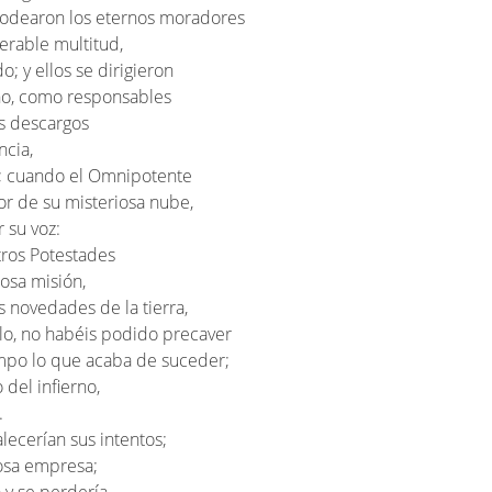
Rodearon los eternos moradores
erable multitud,
o; y ellos se dirigieron
no, como responsables
os descargos
ncia,
; cuando el Omnipotente
ior de su misteriosa nube,
r su voz:
tros Potestades
uosa misión,
as novedades de la tierra,
lo, no habéis podido precaver
mpo lo que acaba de suceder;
del infierno,
.
ecerían sus intentos;
iosa empresa;