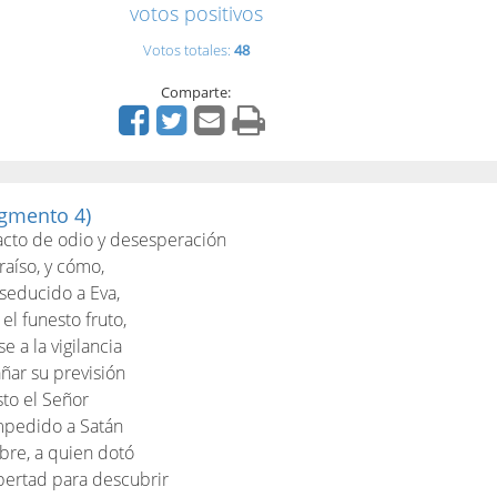
votos positivos
Votos totales:
48
Comparte:
gmento 4)
 acto de odio y desesperación
aíso, y cómo,
seducido a Eva,
el funesto fruto,
 a la vigilancia
añar su previsión
sto el Señor
mpedido a Satán
bre, a quien dotó
ibertad para descubrir