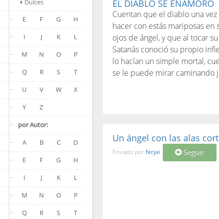
Dulces
EL DIABLO SE ENAMORÓ
Cuentan que el diablo una ve
E
F
G
H
hacer con estás mariposas en 
I
J
K
L
ojos de ángel, y que al tocar 
Satanás conoció su propio infi
M
N
O
P
lo hacían un simple mortal, cue
Q
R
S
T
se le puede mirar caminando ju
U
V
W
X
Y
Z
por Autor:
Un ángel con las alas cor
A
B
C
D
Seguir
Enviado por
ferjai
E
F
G
H
I
J
K
L
M
N
O
P
Q
R
S
T