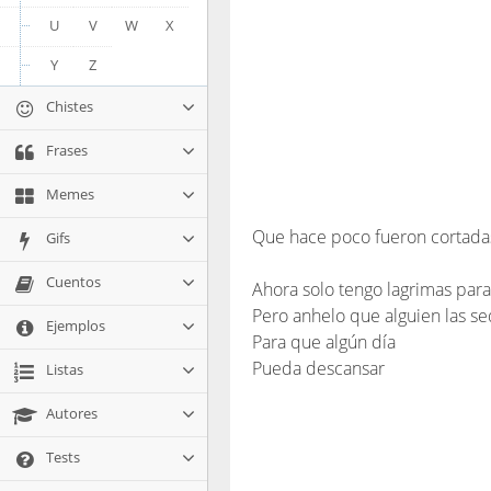
U
V
W
X
Y
Z
Chistes
Frases
Memes
Que hace poco fueron cortada
Gifs
Cuentos
Ahora solo tengo lagrimas par
Pero anhelo que alguien las s
Ejemplos
Para que algún día
Pueda descansar
Listas
Autores
Tests