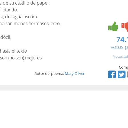
e de su castillo de papel.
 flotando.
oca, del agua oscura.
a no son menos hermosos, creo,
dócil,
74.
votos p
hasta el texto
Votos to
 son (no son) mejores
Comp
Autor del poema:
Mary Oliver