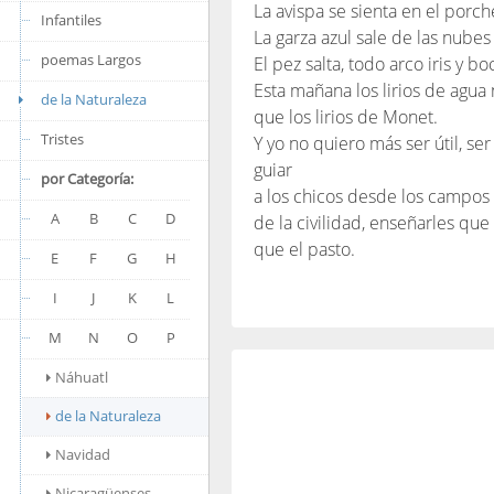
La avispa se sienta en el porch
Infantiles
La garza azul sale de las nubes
poemas Largos
El pez salta, todo arco iris y b
Esta mañana los lirios de agu
de la Naturaleza
que los lirios de Monet.
Tristes
Y yo no quiero más ser útil, ser 
guiar
por Categoría:
a los chicos desde los campos 
A
B
C
D
de la civilidad, enseñarles que
que el pasto.
E
F
G
H
I
J
K
L
M
N
O
P
Náhuatl
de la Naturaleza
Navidad
Nicaragüenses