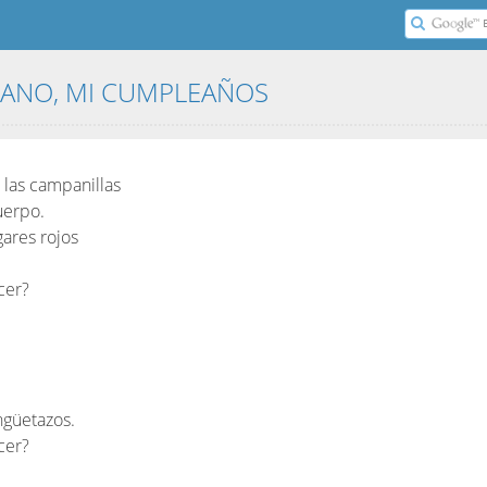
RANO, MI CUMPLEAÑOS
 las campanillas
uerpo.
ares rojos
cer?
ngüetazos.
cer?