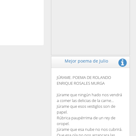
Mejor poema de Julio
JÚRAME. POEMA DE ROLANDO
ENRIQUE ROSALES MURGA
Júrame que ningún hado nos vendrá
a comer las delicias de la carne...
Júrame que esos vestiglos son de
papel.
Rúbrica paupérrima de un rey de
oropel.
Júrame que esa nube no nos cubrirá.
Que esa ola no nos arrancara las