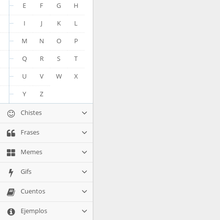
E
F
G
H
I
J
K
L
M
N
O
P
Q
R
S
T
U
V
W
X
Y
Z
Chistes
Frases
Memes
Gifs
Cuentos
Ejemplos