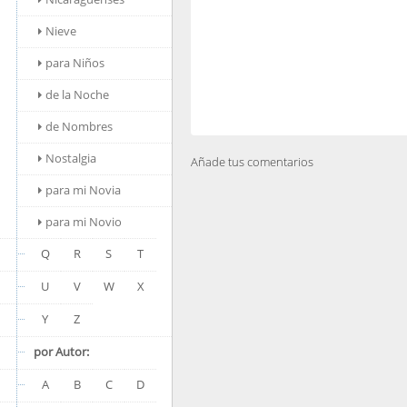
Nieve
para Niños
de la Noche
de Nombres
Nostalgia
Añade tus comentarios
para mi Novia
para mi Novio
Q
R
S
T
U
V
W
X
Y
Z
por Autor:
A
B
C
D