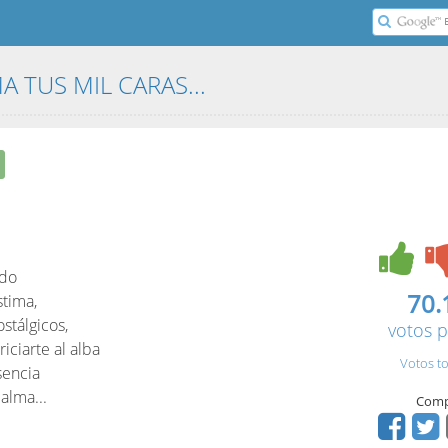
A TUS MIL CARAS...
ído
70.
stima,
ostálgicos,
votos p
iciarte al alba
Votos to
sencia
alma...
Comp