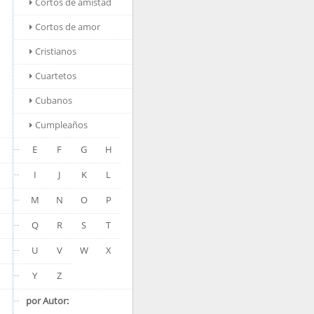
Cortos de amistad
Cortos de amor
Cristianos
Cuartetos
Cubanos
Cumpleaños
E
F
G
H
I
J
K
L
M
N
O
P
Q
R
S
T
U
V
W
X
Y
Z
por Autor: