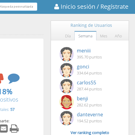
Inicio sesión
/ Regístrate
Ranking de Usuarios
Día
Semana
Mes
Año
meniii
395.70 puntos
gonci
334.64 puntos
carlos55
287.44 puntos
18%
benji
ositivos
282.62 puntos
tales:
57
danteverne
arte:
194.52 puntos
Ver ranking completo