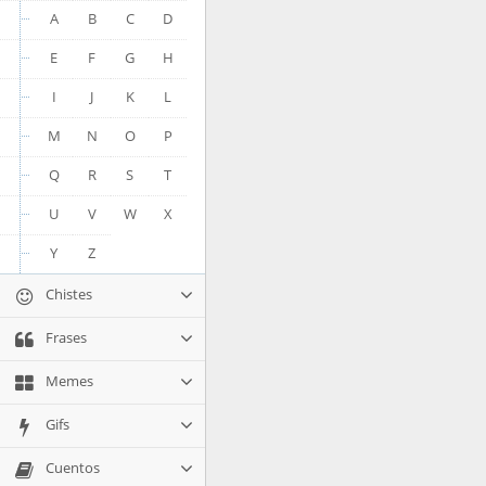
A
B
C
D
E
F
G
H
I
J
K
L
M
N
O
P
Q
R
S
T
U
V
W
X
Y
Z
Chistes
Frases
Memes
Gifs
Cuentos