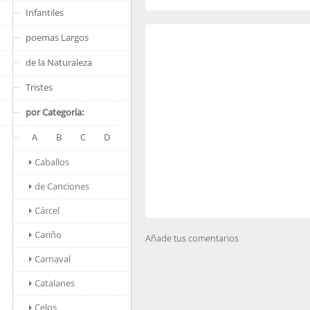
Infantiles
poemas Largos
de la Naturaleza
Tristes
por Categoría:
A
B
C
D
Caballos
de Canciones
Cárcel
Cariño
Añade tus comentarios
Carnaval
Catalanes
Celos