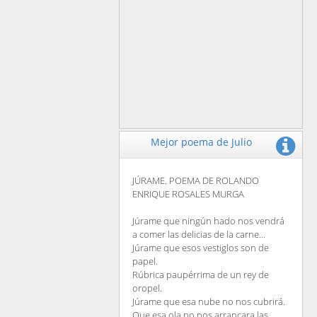
Mejor poema de Julio
JÚRAME. POEMA DE ROLANDO
ENRIQUE ROSALES MURGA
Júrame que ningún hado nos vendrá
a comer las delicias de la carne...
Júrame que esos vestiglos son de
papel.
Rúbrica paupérrima de un rey de
oropel.
Júrame que esa nube no nos cubrirá.
Que esa ola no nos arrancara las