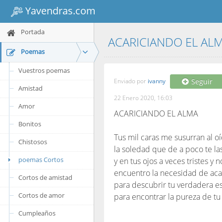
Yavendras.com
Portada
ACARICIANDO EL ALM
Poemas
Vuestros poemas
Enviado por
ivanny
Seguir
Amistad
22 Enero 2020, 16:03
Amor
ACARICIANDO EL ALMA
Bonitos
Tus mil caras me susurran al o
Chistosos
la soledad que de a poco te la
poemas Cortos
y en tus ojos a veces tristes y n
encuentro la necesidad de acar
Cortos de amistad
para descubrir tu verdadera e
Cortos de amor
para encontrar la pureza de tu 
Cumpleaños