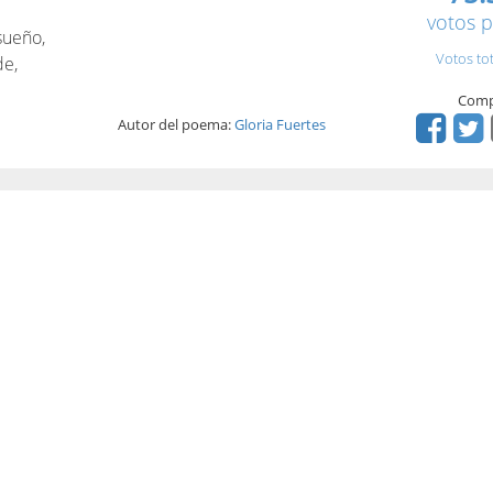
votos p
sueño,
Votos to
de,
Comp
Autor del poema:
Gloria Fuertes