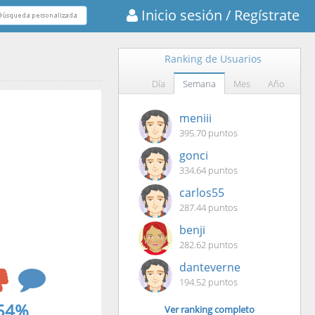
Inicio sesión
/ Regístrate
Ranking de Usuarios
Día
Semana
Mes
Año
meniii
395.70 puntos
gonci
334.64 puntos
carlos55
287.44 puntos
benji
282.62 puntos
danteverne
194.52 puntos
54%
Ver ranking completo