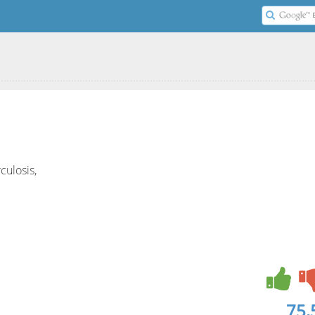
culosis,
75.