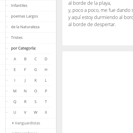
al borde de la playa,
Infantiles
y, poco a poco, me fue dando 
poemas Largos
y aquí estoy durmiendo al bor
al borde de despertar.
de la Naturaleza
Tristes
por Categoría:
A
B
C
D
E
F
G
H
I
J
K
L
M
N
O
P
Q
R
S
T
U
V
W
X
Vanguardistas