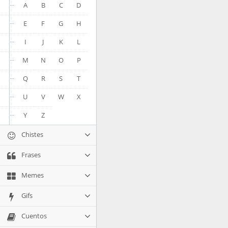
A
B
C
D
E
F
G
H
I
J
K
L
M
N
O
P
Q
R
S
T
U
V
W
X
Y
Z
Chistes
Frases
Memes
Gifs
Cuentos