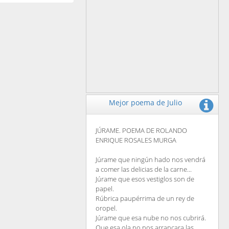
Mejor poema de Julio
JÚRAME. POEMA DE ROLANDO
ENRIQUE ROSALES MURGA
Júrame que ningún hado nos vendrá
a comer las delicias de la carne...
Júrame que esos vestiglos son de
papel.
Rúbrica paupérrima de un rey de
oropel.
Júrame que esa nube no nos cubrirá.
Que esa ola no nos arrancara las