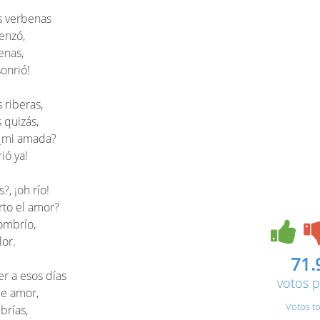
as verbenas
enzó,
renas,
onrió!
 riberas,
 quizás,
 ¿mi amada?
ió ya!
?, ¡oh río!
rto el amor?
ombrío,
lor.
71.
er a esos días
votos p
de amor,
Votos to
brías,