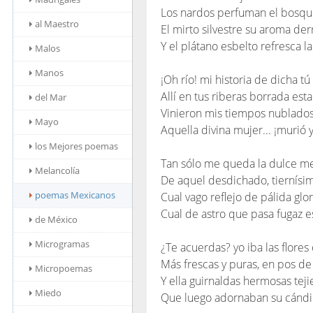
Los nardos perfuman el bosqu
al Maestro
El mirto silvestre su aroma de
Y el plátano esbelto refresca la
Malos
Manos
¡Oh río! mi historia de dicha tú 
Allí en tus riberas borrada estar
del Mar
Vinieron mis tiempos nublados y
Mayo
Aquella divina mujer... ¡murió y
los Mejores poemas
Tan sólo me queda la dulce m
Melancolía
De aquel desdichado, tiernísi
poemas Mexicanos
Cual vago reflejo de pálida glor
Cual de astro que pasa fugaz 
de México
Microgramas
¿Te acuerdas? yo iba las flore
Más frescas y puras, en pos de
Micropoemas
Y ella guirnaldas hermosas teji
Miedo
Que luego adornaban su cándi