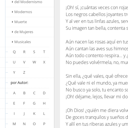
del Modernismo
¡Oh! sí, ¡cuántas veces con roj
Modernos
Los negros cabellos joyantes tr
Y al ver en tus linfas azules, se
Muerte
Su imagen tan bella, contenta s
de Mujeres
Aún nacen las rosas aquí en tus
Musicales
Aún cantan las aves sus himnos
Q
R
S
T
Aún todo contento respira... y
No puedes volvérmela, no, mur
U
V
W
X
Y
Z
Sin ella, ¿qué vales, qué ofreces
¿Qué vale ni el mundo, ya mue
por Autor:
No busco ya solo, tu encanto s
A
B
C
D
¡Oh! déjame, lejos, llevar mi do
E
F
G
H
¡Oh Dios! ¿quién me diera volv
I
J
K
L
De goces tranquilos y sueños 
Y allí en tus riberas azules y um
M
N
O
P