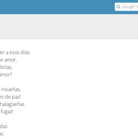
er a esos días
de amor,
brías,
rumor?
 risueñas,
es de paz!
 halagüeñas
 fugaz!
adas
e;