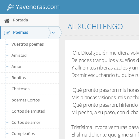
Yavendras.com
Portada
AL XUCHITENGO
Poemas
Vuestros poemas
¡Oh, Dios! ¿quién me diera volv
Amistad
De goces tranquilos y sueños 
Amor
Y allí en tus riberas azules y um
Dormir escuchando tu dulce 
Bonitos
Chistosos
¡Qué pronto pasaron mis horas
Mis blancas visiones, mis noch
poemas Cortos
¡Qué pronto pasaron, hiriendo
Cortos de amistad
Mi pecho, a su paso, con dicha
Cortos de amor
Tristísima invoca venturas pas
Cumpleaños
El alma doliente que gime sin f