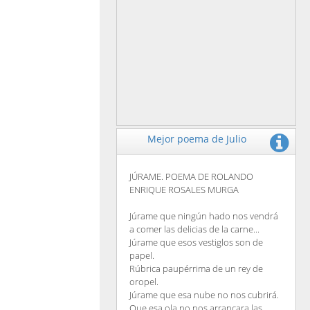
Mejor poema de Julio
JÚRAME. POEMA DE ROLANDO
ENRIQUE ROSALES MURGA
Júrame que ningún hado nos vendrá
a comer las delicias de la carne...
Júrame que esos vestiglos son de
papel.
Rúbrica paupérrima de un rey de
oropel.
Júrame que esa nube no nos cubrirá.
Que esa ola no nos arrancara las