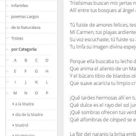
Tristísimas buscan mis yertas 
Infantiles
Allí entre tus bosques al ánge
poemas Largos
Tú fuiste de amores felices, tes
de la Naturaleza
Mi Carmen, tus playas ardiente
Tristes
Su voz escuchaste, tú fuiste su
Tu linfa su imagen divina espej
por Categoría:
A
B
C
D
Porque ella buscaba tu lecho d
Que anima el aliento de un May
E
F
G
H
Y el búcaro tibio de blandos o
I
J
K
L
Que suave acaricia tu limpio cri
M
N
O
P
¡Qué tardes hermosas allí en tu
a la Madre
Qué dulce es el rayo del sol jun
¡Qué sombras ofrecen tus ver
día de la Madre
Qué alfombras de césped se ex
Madrid
La flor del naranjo la brisa em
Madrigales