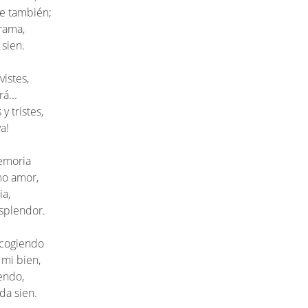
e también;
rrama,
 sien.
vistes,
á...
 tristes,
a!
emoria
mo amor,
ia,
esplendor.
s cogiendo
 mi bien,
endo,
da sien.