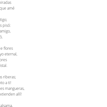
miradas
l que amé
tigo;
s pisó:
 amigo,
ó,
e flores
o eternal,
lores
stal.
s riberas;
to a ti!
des mangueras,
tienden allí!
balsama,