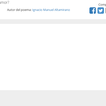
rumor?
Comp
Autor del poema:
Ignacio Manuel Altamirano