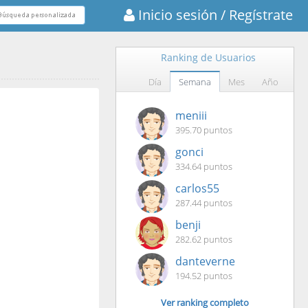
Inicio sesión
/ Regístrate
Ranking de Usuarios
Día
Semana
Mes
Año
meniii
395.70 puntos
gonci
334.64 puntos
carlos55
287.44 puntos
benji
282.62 puntos
danteverne
194.52 puntos
Ver ranking completo