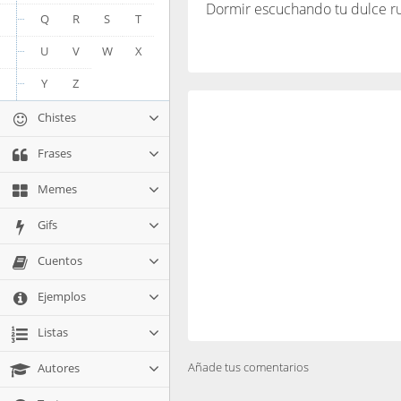
Dormir escuchando tu dulce 
Q
R
S
T
U
V
W
X
Y
Z
Chistes
Frases
Memes
Gifs
Cuentos
Ejemplos
Listas
Añade tus comentarios
Autores