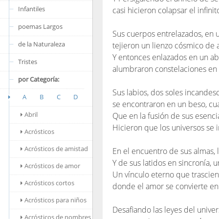
Infantiles
casi hicieron colapsar el infini
poemas Largos
Sus cuerpos entrelazados, en 
de la Naturaleza
tejieron un lienzo cósmico de 
Y entonces enlazados en un abr
Tristes
alumbraron constelaciones en
por Categoría:
Sus labios, dos soles incandes
A
B
C
D
se encontraron en un beso, cua
Abril
Que en la fusión de sus esencias
Hicieron que los universos se i
Acrósticos
Acrósticos de amistad
En el encuentro de sus almas, l
Y de sus latidos en sincronía, u
Acrósticos de amor
Un vínculo eterno que trascien
Acrósticos cortos
donde el amor se convierte en
Acrósticos para niños
Desafiando las leyes del univer
Acrósticos de nombres