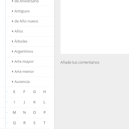
de Aniversario
Antiguos
de Año nuevo
Años
Árboles
Argentinos
Arte mayor
Añade tus comentarios
Arte menor
Ausencia
E
F
G
H
I
J
K
L
M
N
O
P
Q
R
S
T