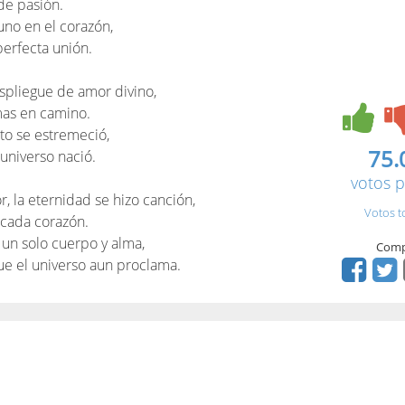
de pasión.
uno en el corazón,
perfecta unión.
spliegue de amor divino,
mas en camino.
nito se estremeció,
75.
universo nació.
votos p
, la eternidad se hizo canción,
Votos t
cada corazón.
 un solo cuerpo y alma,
Comp
e el universo aun proclama.