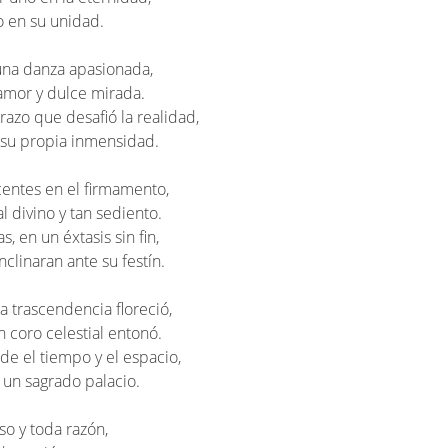
to en su unidad.
una danza apasionada,
amor y dulce mirada.
azo que desafió la realidad,
 su propia inmensidad.
centes en el firmamento,
l divino y tan sediento.
, en un éxtasis sin fin,
nclinaran ante su festín.
a trascendencia floreció,
n coro celestial entonó.
de el tiempo y el espacio,
 un sagrado palacio.
so y toda razón,