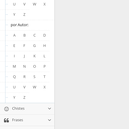
U
V
W
X
Y
Z
por Autor:
A
B
C
D
E
F
G
H
I
J
K
L
M
N
O
P
Q
R
S
T
U
V
W
X
Y
Z
Chistes
Frases