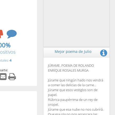
00%
ositivos
Mejor poema de Julio
otales:
4
JÚRAME. POEMA DE ROLANDO
arte:
ENRIQUE ROSALES MURGA
Júrame que ningún hado nos vendrá
a comer las delicias de la carne...
Júrame que esos vestiglos son de
papel.
Rúbrica paupérrima de un rey de
oropel.
Júrame que esa nube no nos cubrirá.
Que esa ola no nos arrancara las