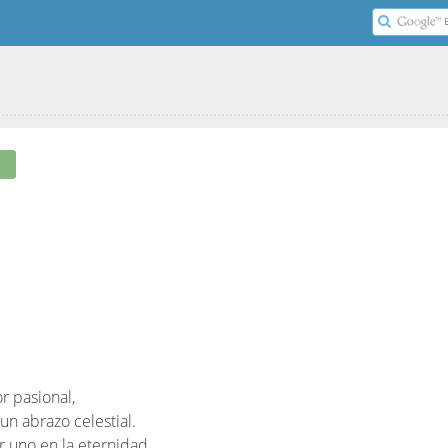
r pasional,
un abrazo celestial.
r uno en la eternidad,