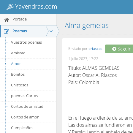
Yavendras.com
Portada
Alma gemelas
Poemas
Vuestros poemas
Enviado por
oriascos
Seguir
Amistad
1 Julio 2023, 17:22
Amor
Titulo: ALMAS GEMELAS
Bonitos
Autor: Oscar A. Riascos
Pais: Colombia
Chistosos
poemas Cortos
Cortos de amistad
Cortos de amor
En el fuego ardiente de su amo
Las dos almas se fundieron en 
Cumpleaños
Y Persiguiendo el anhelo de se