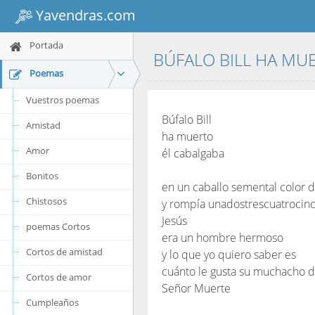
Yavendras.com
Portada
BÚFALO BILL HA MU
Poemas
Vuestros poemas
Búfalo Bill
Amistad
ha muerto
Amor
él cabalgaba
Bonitos
en un caballo semental color d
Chistosos
y rompía unadostrescuatroci
Jesús
poemas Cortos
era un hombre hermoso
Cortos de amistad
y lo que yo quiero saber es
cuánto le gusta su muchacho de
Cortos de amor
Señor Muerte
Cumpleaños