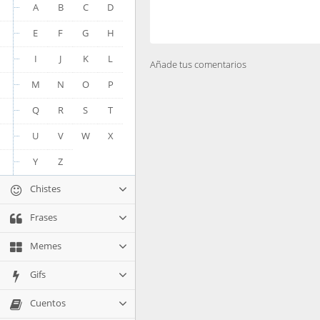
A
B
C
D
E
F
G
H
I
J
K
L
Añade tus comentarios
M
N
O
P
Q
R
S
T
U
V
W
X
Y
Z
Chistes
Frases
Memes
Gifs
Cuentos