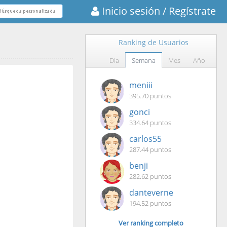
Inicio sesión
/ Regístrate
Ranking de Usuarios
Día
Semana
Mes
Año
meniii
395.70 puntos
gonci
334.64 puntos
carlos55
287.44 puntos
benji
282.62 puntos
danteverne
194.52 puntos
Ver ranking completo