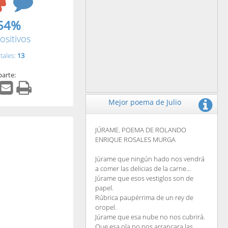
54%
ositivos
tales:
13
arte:
Mejor poema de Julio
JÚRAME. POEMA DE ROLANDO
ENRIQUE ROSALES MURGA
Júrame que ningún hado nos vendrá
a comer las delicias de la carne...
Júrame que esos vestiglos son de
papel.
Rúbrica paupérrima de un rey de
oropel.
Júrame que esa nube no nos cubrirá.
Que esa ola no nos arrancara las