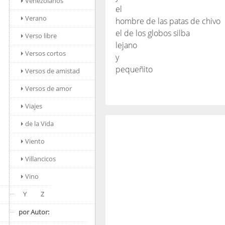
Venezolanos
el
Verano
hombre de las patas de chivo
el de los globos silba
Verso libre
lejano
Versos cortos
y
pequeñito
Versos de amistad
Versos de amor
Viajes
de la Vida
Viento
Villancicos
Vino
Y
Z
por Autor: