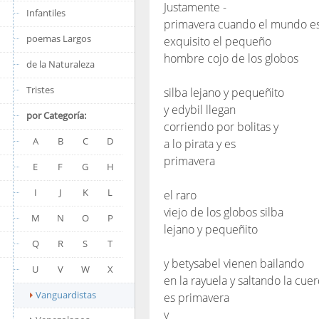
Justamente -
Infantiles
primavera cuando el mundo es
poemas Largos
exquisito el pequeño
hombre cojo de los globos
de la Naturaleza
Tristes
silba lejano y pequeñito
y edybil llegan
por Categoría:
corriendo por bolitas y
A
B
C
D
a lo pirata y es
primavera
E
F
G
H
I
J
K
L
el raro
viejo de los globos silba
M
N
O
P
lejano y pequeñito
Q
R
S
T
y betysabel vienen bailando
U
V
W
X
en la rayuela y saltando la cuer
Vanguardistas
es primavera
y