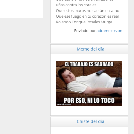
uñas contra los corales...
Que estos muros no caerán en vano.
Que ese fuego en tu corazón es real.
Rolando Enrique Rosales Murga
Enviado por
adramelekvon
Meme del día
Chiste del día