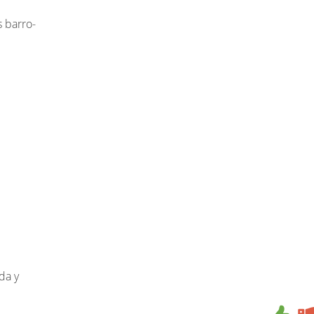
 barro-
da y