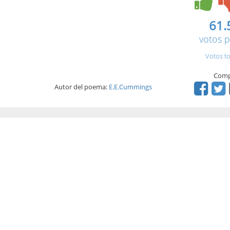
61.
votos p
Votos to
Comp
Autor del poema:
E.E.Cummings