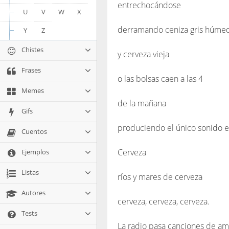
entrechocándose
U
V
W
X
derramando ceniza gris húme
Y
Z
Chistes
y cerveza vieja
Frases
o las bolsas caen a las 4
Memes
de la mañana
Gifs
produciendo el único sonido en
Cuentos
Cerveza
Ejemplos
Listas
ríos y mares de cerveza
Autores
cerveza, cerveza, cerveza.
Tests
La radio pasa canciones de am