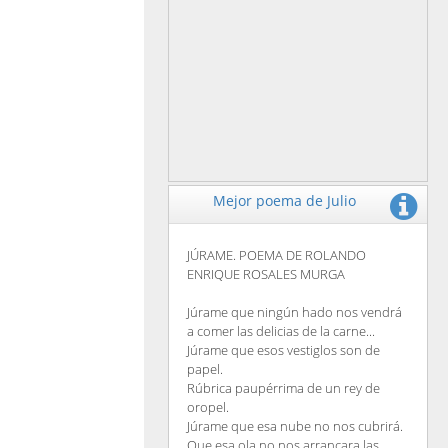
Mejor poema de Julio
JÚRAME. POEMA DE ROLANDO
ENRIQUE ROSALES MURGA
Júrame que ningún hado nos vendrá
a comer las delicias de la carne...
Júrame que esos vestiglos son de
papel.
Rúbrica paupérrima de un rey de
oropel.
Júrame que esa nube no nos cubrirá.
Que esa ola no nos arrancara las