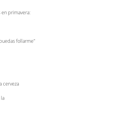
s en primavera:
 puedas follarme"
a cerveza
la