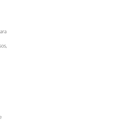
ara
sos,
e