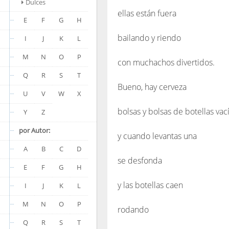
Dulces
ellas están fuera
E
F
G
H
bailando y riendo
I
J
K
L
M
N
O
P
con muchachos divertidos.
Q
R
S
T
Bueno, hay cerveza
U
V
W
X
bolsas y bolsas de botellas vac
Y
Z
por Autor:
y cuando levantas una
A
B
C
D
se desfonda
E
F
G
H
y las botellas caen
I
J
K
L
M
N
O
P
rodando
Q
R
S
T