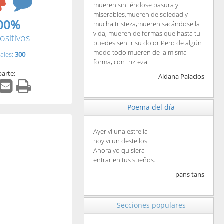
mueren sintiéndose basura y
miserables,mueren de soledad y
00%
mucha tristeza,mueren sacándose la
vida, mueren de formas que hasta tu
ositivos
puedes sentir su dolor.Pero de algún
modo todo mueren de la misma
tales:
300
forma, con trizteza.
arte:
Aldana Palacios
Poema del día
Ayer vi una estrella
hoy vi un destellos
Ahora yo quisiera
entrar en tus sueños.
pans tans
Secciones populares