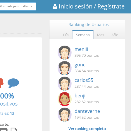
Inicio sesión
/ Regístrate
Ranking de Usuarios
Día
Semana
Mes
Año
meniii
395.70 puntos
gonci
334.64 puntos
carlos55
287.44 puntos
.00%
benji
282.62 puntos
ositivos
danteverne
tales:
13
194.52 puntos
arte:
Ver ranking completo