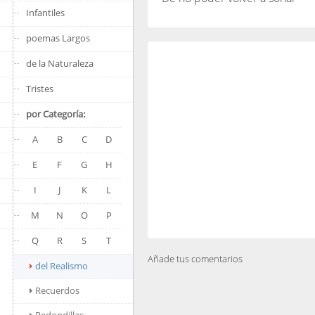
Infantiles
poemas Largos
de la Naturaleza
Tristes
por Categoría:
A
B
C
D
E
F
G
H
I
J
K
L
M
N
O
P
Q
R
S
T
Añade tus comentarios
del Realismo
Recuerdos