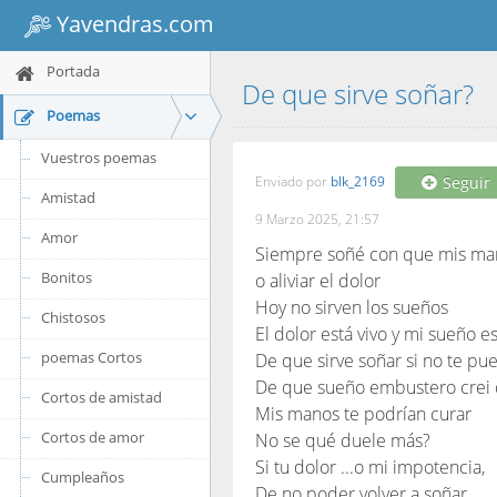
Yavendras.com
Portada
De que sirve soñar?
Poemas
Vuestros poemas
Enviado por
blk_2169
Seguir
Amistad
9 Marzo 2025, 21:57
Amor
Siempre soñé con que mis man
Bonitos
o aliviar el dolor
Hoy no sirven los sueños
Chistosos
El dolor está vivo y mi sueño e
poemas Cortos
De que sirve soñar si no te pue
De que sueño embustero crei
Cortos de amistad
Mis manos te podrían curar
Cortos de amor
No se qué duele más?
Si tu dolor ...o mi impotencia,
Cumpleaños
De no poder volver a soñar