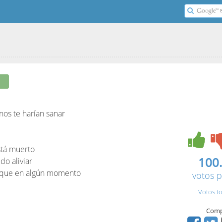
os te harían sanar
stá muerto
100
do aliviar
 que en algún momento
votos p
Votos to
Comp