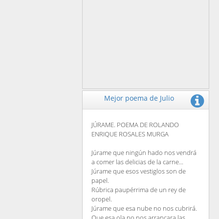
Mejor poema de Julio
JÚRAME. POEMA DE ROLANDO
ENRIQUE ROSALES MURGA
Júrame que ningún hado nos vendrá
a comer las delicias de la carne...
Júrame que esos vestiglos son de
papel.
Rúbrica paupérrima de un rey de
oropel.
Júrame que esa nube no nos cubrirá.
Que esa ola no nos arrancara las