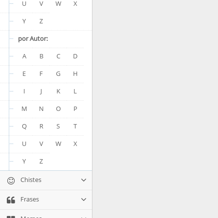
U
V
W
X
Y
Z
por Autor:
A
B
C
D
E
F
G
H
I
J
K
L
M
N
O
P
Q
R
S
T
U
V
W
X
Y
Z
Chistes
Frases