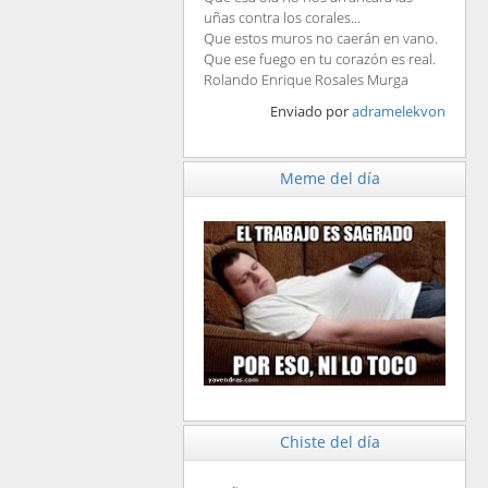
uñas contra los corales...
Que estos muros no caerán en vano.
Que ese fuego en tu corazón es real.
Rolando Enrique Rosales Murga
Enviado por
adramelekvon
Meme del día
Chiste del día