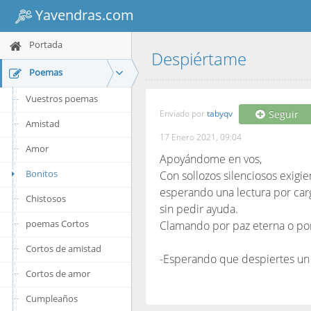
Yavendras.com
Portada
Despiértame
Poemas
Vuestros poemas
Enviado por
tabyqv
Seguir
Amistad
17 Enero 2021, 09:04
Amor
Apoyándome en vos,
Bonitos
Con sollozos silenciosos exigi
esperando una lectura por car
Chistosos
sin pedir ayuda.
poemas Cortos
Clamando por paz eterna o p
Cortos de amistad
-Esperando que despiertes un
Cortos de amor
Cumpleaños