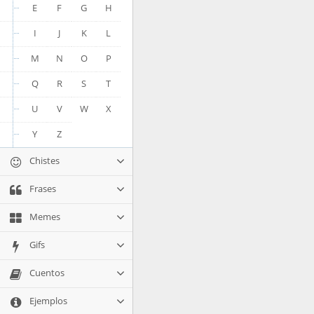
E
F
G
H
I
J
K
L
M
N
O
P
Q
R
S
T
U
V
W
X
Y
Z
Chistes
Frases
Memes
Gifs
Cuentos
Ejemplos