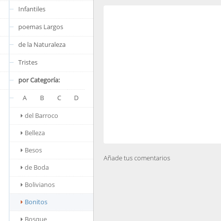
Infantiles
poemas Largos
de la Naturaleza
Tristes
por Categoría:
A
B
C
D
del Barroco
Belleza
Besos
Añade tus comentarios
de Boda
Bolivianos
Bonitos
Bosque