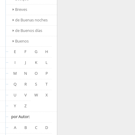
Breves
de Buenas noches
de Buenos días
Buenos
E
F
G
H
I
J
K
L
M
N
O
P
Q
R
S
T
U
V
W
X
Y
Z
por Autor:
A
B
C
D