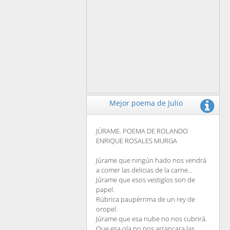
Mejor poema de Julio
JÚRAME. POEMA DE ROLANDO
ENRIQUE ROSALES MURGA
Júrame que ningún hado nos vendrá
a comer las delicias de la carne...
Júrame que esos vestiglos son de
papel.
Rúbrica paupérrima de un rey de
oropel.
Júrame que esa nube no nos cubrirá.
Que esa ola no nos arrancara las