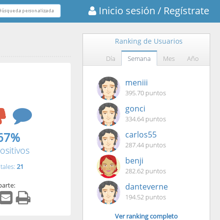
Inicio sesión
/ Regístrate
Ranking de Usuarios
Día
Semana
Mes
Año
meniii
395.70 puntos
gonci
334.64 puntos
67%
carlos55
287.44 puntos
ositivos
benji
tales:
21
282.62 puntos
arte:
danteverne
194.52 puntos
Ver ranking completo