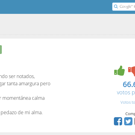
endo ser notados,
66.
gar tanta amargura pero
votos p
or momentánea calma
Votos to
 pedazo de mi alma.
Comp