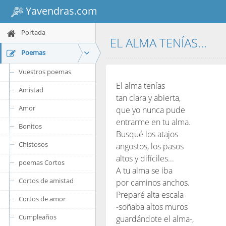
Yavendras.com
Portada
EL ALMA TENÍAS...
Poemas
Vuestros poemas
El alma tenías
Amistad
tan clara y abierta,
Amor
que yo nunca pude
entrarme en tu alma.
Bonitos
Busqué los atajos
Chistosos
angostos, los pasos
altos y difíciles...
poemas Cortos
A tu alma se iba
Cortos de amistad
por caminos anchos.
Preparé alta escala
Cortos de amor
-soñaba altos muros
Cumpleaños
guardándote el alma-,