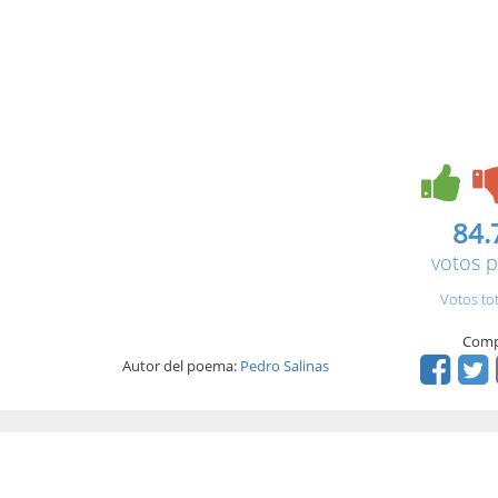
84.
votos p
Votos to
Comp
Autor del poema:
Pedro Salinas