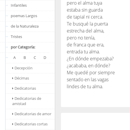
pero el alma tuya
Infantiles
estaba sin guarda
poemas Largos
de tapial ni cerca.
Te busqué la puerta
de la Naturaleza
estrecha del alma,
Tristes
pero no tenía,
de franca que era,
por Categoría:
entrada tu alma.
A
B
C
D
¿En dónde empezaba?
¿acababa, en dónde?
Decepción
Me quedé por siempre
Décimas
sentado en las vagas
lindes de tu alma.
Dedicatorias
Dedicatorias de
amistad
Dedicatorias de amor
Dedicatorias cortas