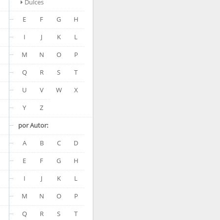
Dulces
E
F
G
H
I
J
K
L
M
N
O
P
Q
R
S
T
U
V
W
X
Y
Z
por Autor:
A
B
C
D
E
F
G
H
I
J
K
L
M
N
O
P
Q
R
S
T