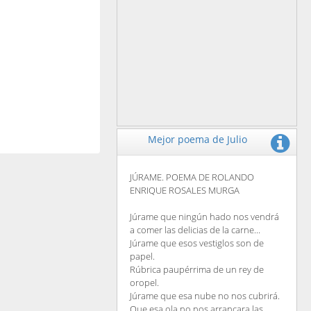
Mejor poema de Julio
JÚRAME. POEMA DE ROLANDO
ENRIQUE ROSALES MURGA
Júrame que ningún hado nos vendrá
a comer las delicias de la carne...
Júrame que esos vestiglos son de
papel.
Rúbrica paupérrima de un rey de
oropel.
Júrame que esa nube no nos cubrirá.
Que esa ola no nos arrancara las