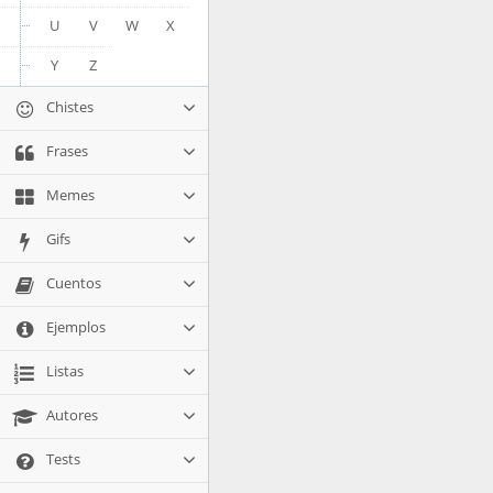
U
V
W
X
Y
Z
Chistes
Frases
Memes
Gifs
Cuentos
Ejemplos
Listas
Autores
Tests