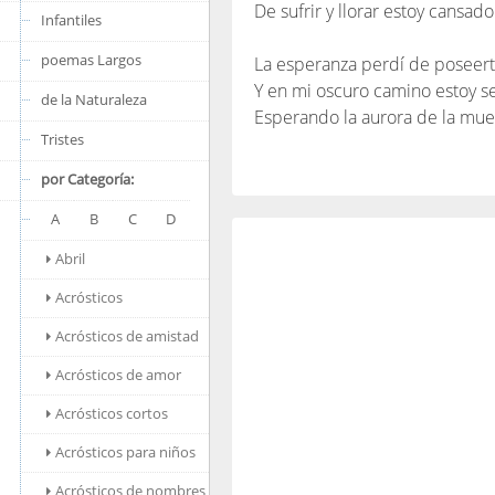
De sufrir y llorar estoy cansado
Infantiles
poemas Largos
La esperanza perdí de poseert
Y en mi oscuro camino estoy s
de la Naturaleza
Esperando la aurora de la mue
Tristes
por Categoría:
A
B
C
D
Abril
Acrósticos
Acrósticos de amistad
Acrósticos de amor
Acrósticos cortos
Acrósticos para niños
Acrósticos de nombres