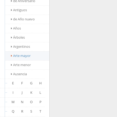
de Aniversario
Antiguos
de Año nuevo
Años
Árboles
Argentinos
Arte mayor
Arte menor
Ausencia
E
F
G
H
I
J
K
L
M
N
O
P
Q
R
S
T