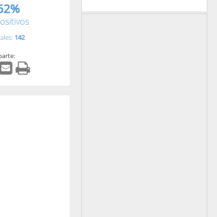
62%
ositivos
tales:
142
arte: