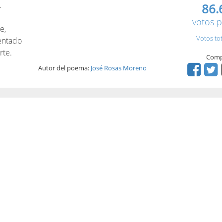
.
86.
votos p
e,
Votos to
entado
rte.
Comp
Autor del poema:
José Rosas Moreno