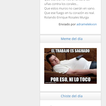
uñas contra los corales...
Que estos muros no caerán en vano.
Que ese fuego en tu corazón es real.
Rolando Enrique Rosales Murga
Enviado por
adramelekvon
Meme del día
Chiste del día