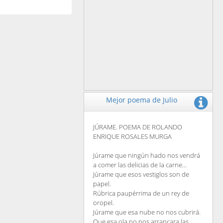
Mejor poema de Julio
JÚRAME. POEMA DE ROLANDO
ENRIQUE ROSALES MURGA
Júrame que ningún hado nos vendrá
a comer las delicias de la carne...
Júrame que esos vestiglos son de
papel.
Rúbrica paupérrima de un rey de
oropel.
Júrame que esa nube no nos cubrirá.
Que esa ola no nos arrancara las