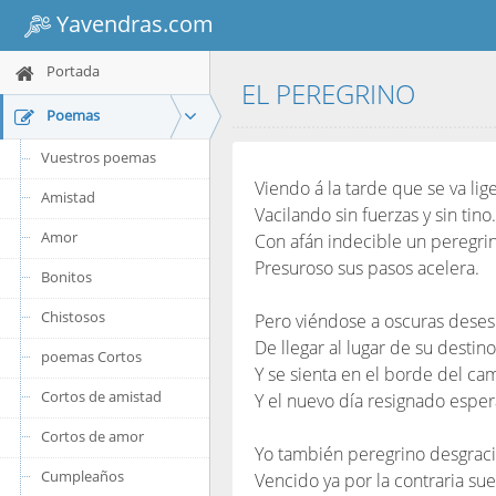
Yavendras.com
Portada
EL PEREGRINO
Poemas
Vuestros poemas
Viendo á la tarde que se va lige
Amistad
Vacilando sin fuerzas y sin tino.
Amor
Con afán indecible un peregri
Presuroso sus pasos acelera.
Bonitos
Chistosos
Pero viéndose a oscuras dese
De llegar al lugar de su destino
poemas Cortos
Y se sienta en el borde del ca
Cortos de amistad
Y el nuevo día resignado esper
Cortos de amor
Yo también peregrino desgrac
Cumpleaños
Vencido ya por la contraria sue