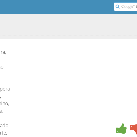
ra,
no
spera
,
mino,
a.
iado
rte,