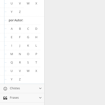
U
V
W
X
Y
Z
por Autor:
A
B
C
D
E
F
G
H
I
J
K
L
M
N
O
P
Q
R
S
T
U
V
W
X
Y
Z
Chistes
Frases