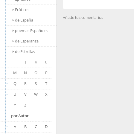
Eróticos
Añade tus comentarios
de España
poemas Españoles
de Esperanza
de Estrellas
I
J
K
L
M
N
O
P
Q
R
S
T
U
V
W
X
Y
Z
por Autor:
A
B
C
D