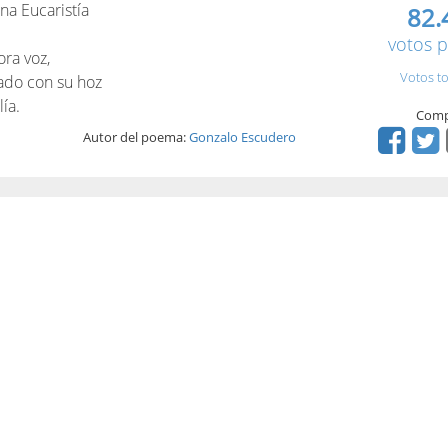
a Eucaristía
82.
votos p
ora voz,
Votos to
gado con su hoz
ía.
Comp
Autor del poema:
Gonzalo Escudero