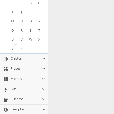
E
F
G
H
I
J
K
L
M
N
O
P
Q
R
S
T
U
V
W
X
Y
Z
Chistes
Frases
Memes
Gifs
Cuentos
Ejemplos