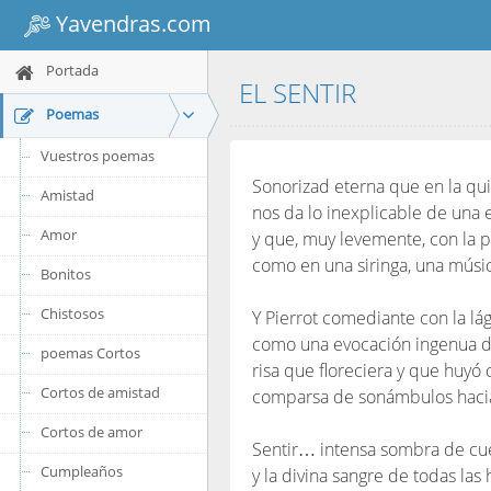
Yavendras.com
Portada
EL SENTIR
Poemas
Vuestros poemas
Sonorizad eterna que en la q
Amistad
nos da lo inexplicable de una
Amor
y que, muy levemente, con la 
como en una siringa, una músi
Bonitos
Chistosos
Y Pierrot comediante con la lá
como una evocación ingenua d
poemas Cortos
risa que floreciera y que huyó 
Cortos de amistad
comparsa de sonámbulos hacia
Cortos de amor
Sentir… intensa sombra de cue
Cumpleaños
y la divina sangre de todas las