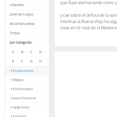
que fluye eternamente como un
Infantiles
poemas Largos
y cae sobre el ánfora de la son
mientras la Buena Vieja ha se
de la Naturaleza
rosas en el rosal de la Melancol
Tristes
por Categoría:
A
B
C
D
E
F
G
H
Ecuatorianos
Elegías
Enamorados
para Enamorar
Epigramas
Epitafios