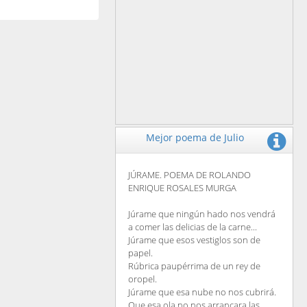
Mejor poema de Julio
JÚRAME. POEMA DE ROLANDO
ENRIQUE ROSALES MURGA
Júrame que ningún hado nos vendrá
a comer las delicias de la carne...
Júrame que esos vestiglos son de
papel.
Rúbrica paupérrima de un rey de
oropel.
Júrame que esa nube no nos cubrirá.
Que esa ola no nos arrancara las