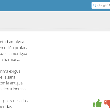
uietud ambigua
 emoción profana
paz se amortigua
ca hermana.
grima exigua,
e la sana
con la antigua
 tierra lontana…
rpos y de vidas
 heridas