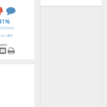
41%
ositivos
tales:
517
arte: