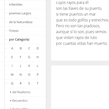
cuyos rayos para él
Infantiles
son las llaves de su puerto,
poemas Largos
si tiene puertos un mar
que es todo golfos y estrechos
de la Naturaleza
Pero no son tan piadosos,
Tristes
aunque sí lo son, pues vemos
que visten rayos de luto
por Categoría:
por cuantas vidas han muerto.
A
B
C
D
E
F
G
H
I
J
K
L
M
N
O
P
Q
R
S
T
del Realismo
Recuerdos