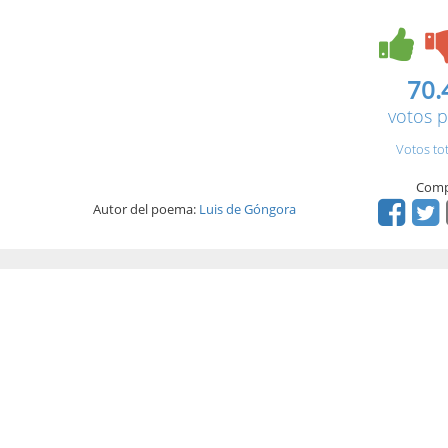
.
70.
votos p
Votos to
Comp
Autor del poema:
Luis de Góngora