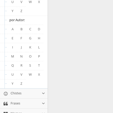
U
V
W
X
Y
Z
por Autor:
A
B
C
D
E
F
G
H
I
J
K
L
M
N
O
P
Q
R
S
T
U
V
W
X
Y
Z
Chistes
Frases