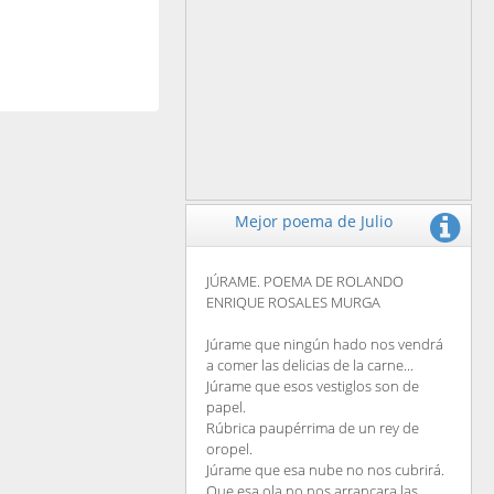
Mejor poema de Julio
JÚRAME. POEMA DE ROLANDO
ENRIQUE ROSALES MURGA
Júrame que ningún hado nos vendrá
a comer las delicias de la carne...
Júrame que esos vestiglos son de
papel.
Rúbrica paupérrima de un rey de
oropel.
Júrame que esa nube no nos cubrirá.
Que esa ola no nos arrancara las