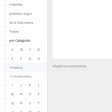
Infantiles
poemas Largos
de la Naturaleza
Tristes
por Categoría:
A
B
C
D
E
F
G
H
Añade tus comentarios
Haikus
Hondureños
I
J
K
L
M
N
O
P
Q
R
S
T