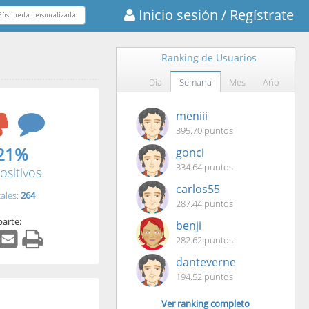
Inicio sesión
/ Regístrate
Ranking de Usuarios
Día
Semana
Mes
Año
meniii
395.70 puntos
21%
gonci
334.64 puntos
ositivos
carlos55
tales:
264
287.44 puntos
arte:
benji
282.62 puntos
danteverne
194.52 puntos
Ver ranking completo