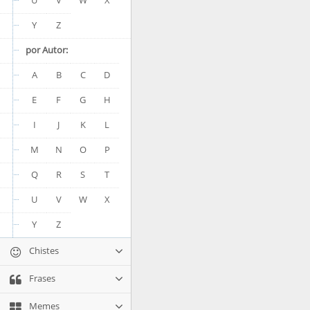
U
V
W
X
Y
Z
por Autor:
A
B
C
D
E
F
G
H
I
J
K
L
M
N
O
P
Q
R
S
T
U
V
W
X
Y
Z
Chistes
Frases
Memes