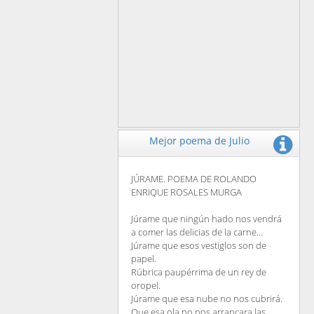
Mejor poema de Julio
JÚRAME. POEMA DE ROLANDO
ENRIQUE ROSALES MURGA
Júrame que ningún hado nos vendrá
a comer las delicias de la carne...
Júrame que esos vestiglos son de
papel.
Rúbrica paupérrima de un rey de
oropel.
Júrame que esa nube no nos cubrirá.
Que esa ola no nos arrancara las