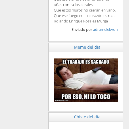
uñas contra los corales...
Que estos muros no caerán en vano.
Que ese fuego en tu corazón es real.
Rolando Enrique Rosales Murga
Enviado por
adramelekvon
Meme del día
Chiste del día