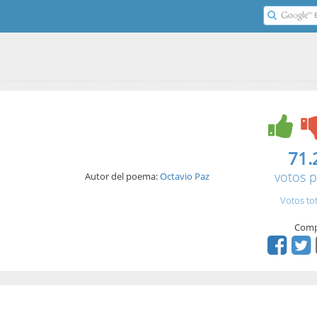
71.
votos p
Autor del poema:
Octavio Paz
Votos to
Comp