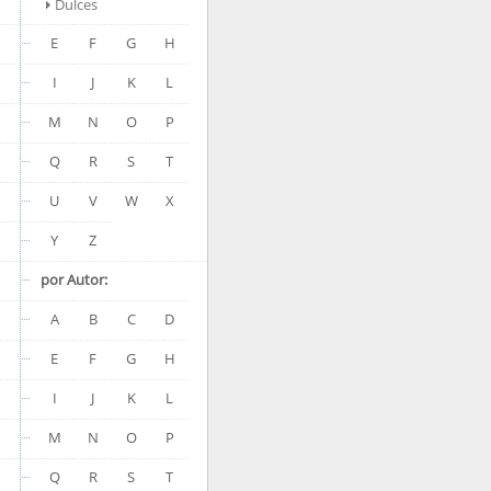
Dulces
E
F
G
H
I
J
K
L
M
N
O
P
Q
R
S
T
U
V
W
X
Y
Z
por Autor:
A
B
C
D
E
F
G
H
I
J
K
L
M
N
O
P
Q
R
S
T