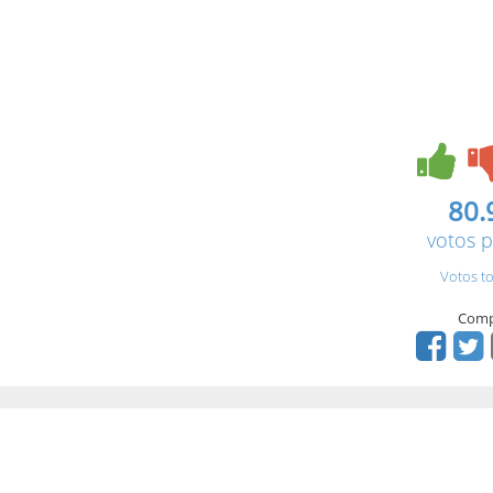
80.
votos p
Votos to
Comp