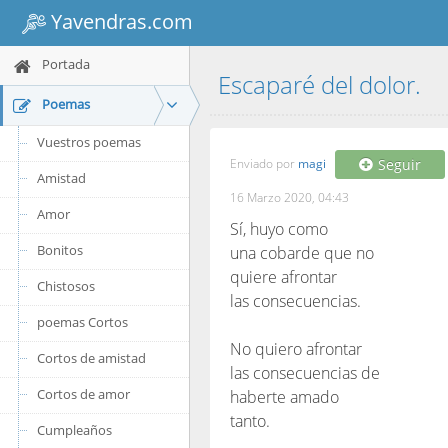
Yavendras.com
Portada
Escaparé del dolor.
Poemas
Vuestros poemas
Enviado por
magi
Seguir
Amistad
16 Marzo 2020, 04:43
Amor
Sí, huyo como
Bonitos
una cobarde que no
quiere afrontar
Chistosos
las consecuencias.
poemas Cortos
No quiero afrontar
Cortos de amistad
las consecuencias de
Cortos de amor
haberte amado
tanto.
Cumpleaños