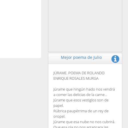
Mejor poema de Julio
JÚRAME. POEMA DE ROLANDO
ENRIQUE ROSALES MURGA
Júrame que ningún hado nos vendrá
a comer las delicias de la carne...
Júrame que esos vestiglos son de
papel.
Rúbrica paupérrima de un rey de
oropel.
Júrame que esa nube no nos cubrirá.
Que esa ola no nos arrancara las