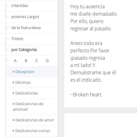
Infantiles
Hoy tu ausencia
me duele demasiado.
poemas Largos
Por ello, quiero
de la Naturaleza
regresar al pasado.
Tristes
Antes todo era
por Categoría:
perfecto.Por favor
¡pasado regresa
A
B
C
D
a mi lado! Y
Decepción
Demuéstrame que él
es el indicado.
Décimas
Dedicatorias
~Broken heart.
Dedicatorias de
amistad
Dedicatorias de amor
Dedicatorias cortas