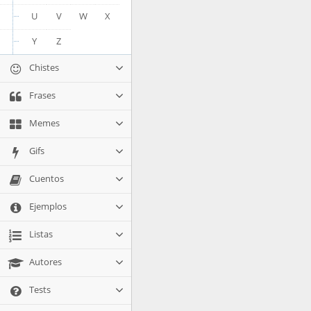
U
V
W
X
Y
Z
Chistes
Frases
Memes
Gifs
Cuentos
Ejemplos
Listas
Autores
Tests