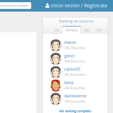
Inicio sesión
/ Regístrate
Ranking de Usuarios
Día
Semana
Mes
Año
meniii
395.70 puntos
gonci
334.64 puntos
carlos55
287.44 puntos
benji
282.62 puntos
danteverne
194.52 puntos
Ver ranking completo