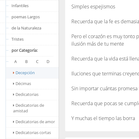
Infantiles
Simples espejismos
poemas Largos
Recuerda que la fe es demasi
de la Naturaleza
Pero el corazón es muy tonto p
Tristes
ilusión más de tu mente
por Categoría:
Recuerda que la vida está llen
A
B
C
D
Decepción
Iluciones que terminas creyen
Décimas
Sin importar cuántas promesa 
Dedicatorias
Recuerda que pocas se cumpl
Dedicatorias de
amistad
Y muchas el tiempo las borra
Dedicatorias de amor
Dedicatorias cortas