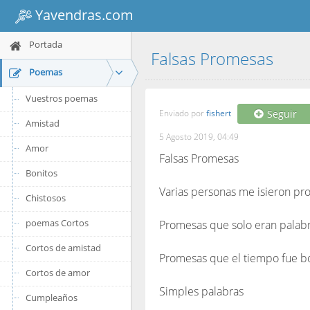
Yavendras.com
Portada
Falsas Promesas
Poemas
Vuestros poemas
Enviado por
fishert
Seguir
Amistad
5 Agosto 2019, 04:49
Amor
Falsas Promesas
Bonitos
Varias personas me isieron p
Chistosos
poemas Cortos
Promesas que solo eran palab
Cortos de amistad
Promesas que el tiempo fue b
Cortos de amor
Simples palabras
Cumpleaños