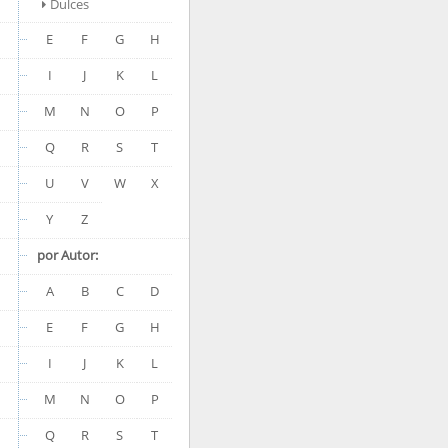
Dulces
E
F
G
H
I
J
K
L
M
N
O
P
Q
R
S
T
U
V
W
X
Y
Z
por Autor:
A
B
C
D
E
F
G
H
I
J
K
L
M
N
O
P
Q
R
S
T