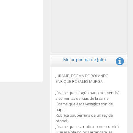
Mejor poema de Julio
JÚRAME. POEMA DE ROLANDO
ENRIQUE ROSALES MURGA
Júrame que ningún hado nos vendrá
a comer las delicias de la carne...
Júrame que esos vestiglos son de
papel.
Rúbrica paupérrima de un rey de
oropel.
Júrame que esa nube no nos cubrirá.
Que esa ola no nos arrancara las