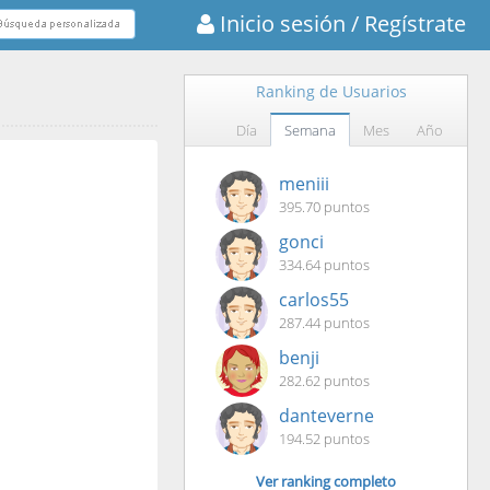
Inicio sesión
/ Regístrate
Ranking de Usuarios
Día
Semana
Mes
Año
meniii
395.70 puntos
gonci
334.64 puntos
carlos55
287.44 puntos
benji
282.62 puntos
danteverne
194.52 puntos
Ver ranking completo