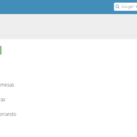
romesas
ras
orrando