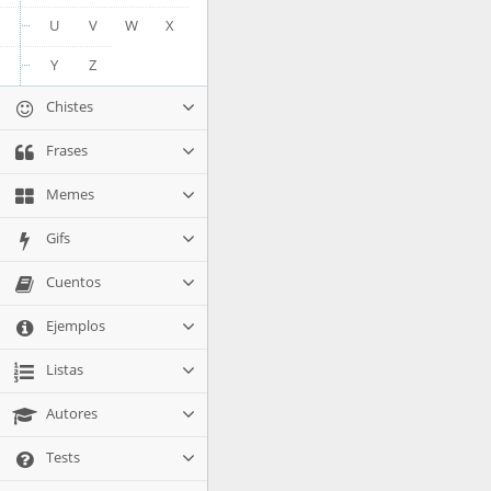
U
V
W
X
Y
Z
Chistes
Frases
Memes
Gifs
Cuentos
Ejemplos
Listas
Autores
Tests