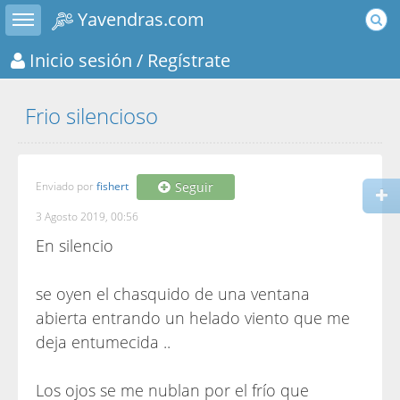
Toggle sidebar
Yavendras.com
Inicio sesión
/ Regístrate
Frio silencioso
Enviado por
fishert
Seguir
3 Agosto 2019, 00:56
En silencio
se oyen el chasquido de una ventana
abierta entrando un helado viento que me
deja entumecida ..
Los ojos se me nublan por el frío que