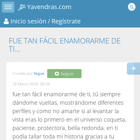
Toggle sidebar
Yavendras.com
Inicio sesión
/ Regístrate
FUE TAN FÁCIL ENAMORARME DE
TI...
Enviado por
llegue
Seguir
28 Marzo 2020, 06:29
fue tan fácil enamorarme de ti, tú siempre
dándome vueltas, mostrándome diferentes
perfiles y como no amarte si al levantar la
vista eras lo primero en el universo coqueta,
paciente, protectora, bella redonda, en ti
podía tallar toda mi historia gracias a tu