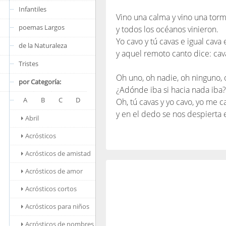
Infantiles
Vino una calma y vino una tor
poemas Largos
y todos los océanos vinieron.
Yo cavo y tú cavas e igual cava
de la Naturaleza
y aquel remoto canto dice: cav
Tristes
Oh uno, oh nadie, oh ninguno, 
por Categoría:
¿Adónde iba si hacia nada iba?
A
B
C
D
Oh, tú cavas y yo cavo, yo me ca
y en el dedo se nos despierta el
Abril
Acrósticos
Acrósticos de amistad
Acrósticos de amor
Acrósticos cortos
Acrósticos para niños
Acrósticos de nombres