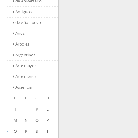
de Aniversario
Antiguos
de Año nuevo
Años
Árboles
Argentinos
Arte mayor
Arte menor
Ausencia
E
F
G
H
I
J
K
L
M
N
O
P
Q
R
S
T