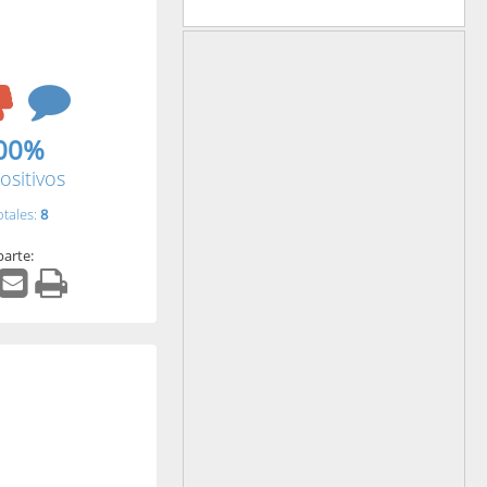
00%
ositivos
otales:
8
arte: