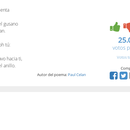
menta
 el gusano
an.
25.
oh tú:
votos p
Votos t
vo hacia ti,
 anillo.
Comp
Autor del poema:
Paul Celan