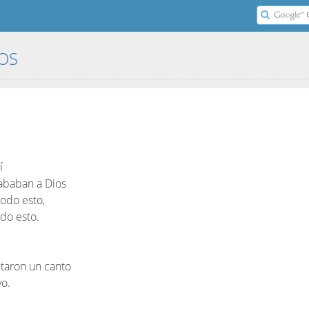
LOS
í
lababan a Dios
todo esto,
odo esto.
ntaron un canto
vo.