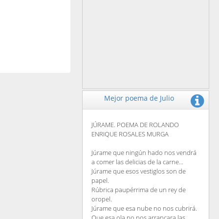
Mejor poema de Julio
JÚRAME. POEMA DE ROLANDO
ENRIQUE ROSALES MURGA
Júrame que ningún hado nos vendrá
a comer las delicias de la carne...
Júrame que esos vestiglos son de
papel.
Rúbrica paupérrima de un rey de
oropel.
Júrame que esa nube no nos cubrirá.
Que esa ola no nos arrancara las