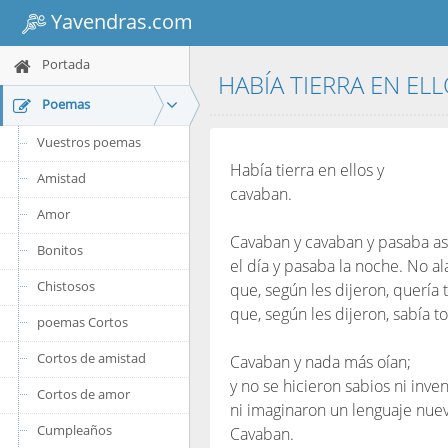
Yavendras.com
Portada
HABÍA TIERRA EN EL
Poemas
Vuestros poemas
Había tierra en ellos y
Amistad
cavaban.
Amor
Cavaban y cavaban y pasaba as
Bonitos
el día y pasaba la noche. No a
Chistosos
que, según les dijeron, quería 
que, según les dijeron, sabía t
poemas Cortos
Cortos de amistad
Cavaban y nada más oían;
y no se hicieron sabios ni inve
Cortos de amor
ni imaginaron un lenguaje nue
Cumpleaños
Cavaban.