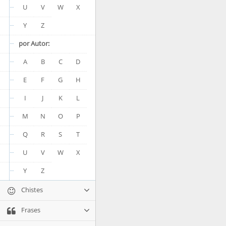
U
V
W
X
Y
Z
por Autor:
A
B
C
D
E
F
G
H
I
J
K
L
M
N
O
P
Q
R
S
T
U
V
W
X
Y
Z
Chistes
Frases