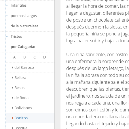
Infantiles
al llegar la hora de comer, las
llegan a degustar, diferentes p
poemas Largos
de postre un chocolate calient
de la Naturaleza
después duermen la siesta, en 
la pequeña niña se pone a jugar
Tristes
logra hacer subir y bajar a tod
por Categoría:
Una niña sonriente, con rostro
A
B
C
D
una enfermera la sorprende co
del Barroco
después de un largo letargo, l
la niña la abraza con todo su
Belleza
a la mañana siguiente sale el s
Besos
descubren que las plantas, tie
el jardinero, nos saluda de 
de Boda
nos regala a cada una, una flor 
Bolivianos
sonreímos con ilusión y le dam
una enredadera nos llama la a
Bonitos
llegando hasta el tejado y ba
Bosque