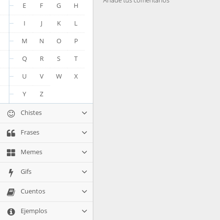
Añade tus comentarios
E
F
G
H
I
J
K
L
M
N
O
P
Q
R
S
T
U
V
W
X
Y
Z
Chistes
Frases
Memes
Gifs
Cuentos
Ejemplos