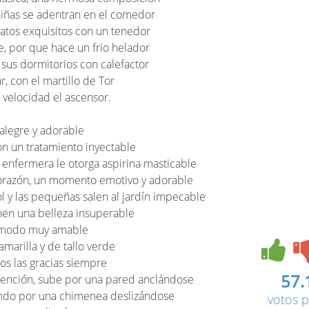
 niñas se adentran en el comedor
latos exquisitos con un tenedor
e, por que hace un frio helador
sus dormitorios con calefactor
, con el martillo de Tor
a velocidad el ascensor.
 alegre y adorable
n un tratamiento inyectable
a enfermera le otorga aspirina masticable
 corazón, un momento emotivo y adorable
ol y las pequeñas salen al jardín impecable
nen una belleza insuperable
un modo muy amable
amarilla y de tallo verde
os las gracias siempre
57.
tención, sube por una pared anclándose
jando por una chimenea deslizándose
votos p