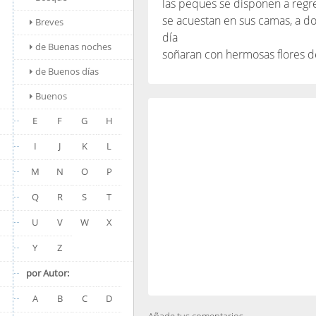
las peques se disponen a regre
se acuestan en sus camas, a do
Breves
día
de Buenas noches
soñaran con hermosas flores de
de Buenos días
Buenos
E
F
G
H
I
J
K
L
M
N
O
P
Q
R
S
T
U
V
W
X
Y
Z
por Autor:
A
B
C
D