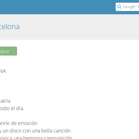
rcelona
eguir
ONA
atría
todo el día.
sonríe de emoción
a, un disco con una bella canción
 música, una hermosa composición