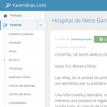
Yavendras.com
Portada
Hospital de Nens Ba
Poemas
Vuestros poemas
Enviado por
poemaspeques
S
Amistad
24 Febrero 2018, 09:04
Amor
HOSPITAL DE NENS BARCEL
Bonitos
Autor Eric Moreira Pérez
Chistosos
poemas Cortos
Las niñas, de la unidad de pedi
son atendidas por su pediatra 
Cortos de amistad
Cortos de amor
Una niña risueña y adorable, 
mientras una pediatra le regal
Cumpleaños
la niña baila, al compás de la