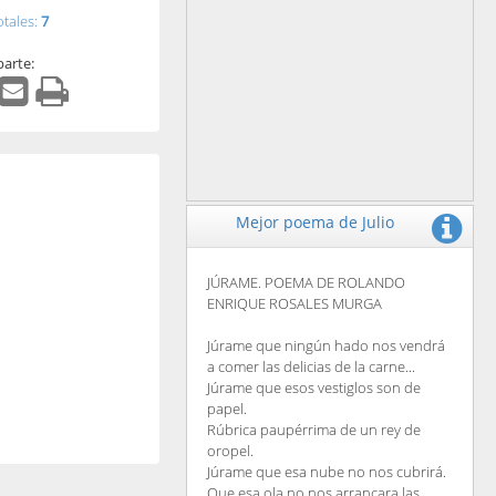
otales:
7
arte:
Mejor poema de Julio
JÚRAME. POEMA DE ROLANDO
ENRIQUE ROSALES MURGA
Júrame que ningún hado nos vendrá
a comer las delicias de la carne...
Júrame que esos vestiglos son de
papel.
Rúbrica paupérrima de un rey de
oropel.
Júrame que esa nube no nos cubrirá.
Que esa ola no nos arrancara las