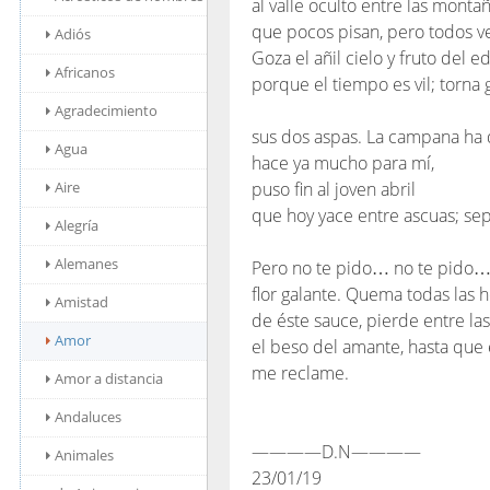
al valle oculto entre las monta
que pocos pisan, pero todos v
Adiós
Goza el añil cielo y fruto del e
Africanos
porque el tiempo es vil; torna
Agradecimiento
sus dos aspas. La campana ha
Agua
hace ya mucho para mí,
Aire
puso fin al joven abril
que hoy yace entre ascuas; se
Alegría
Alemanes
Pero no te pido… no te pido
flor galante. Quema todas las h
Amistad
de éste sauce, pierde entre la
Amor
el beso del amante, hasta que
me reclame.
Amor a distancia
Andaluces
————D.N————
Animales
23/01/19