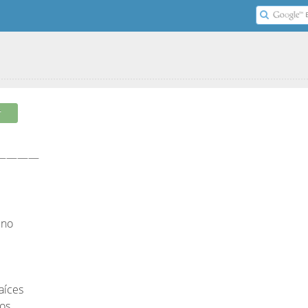
r
CE————
eno
aíces
tos