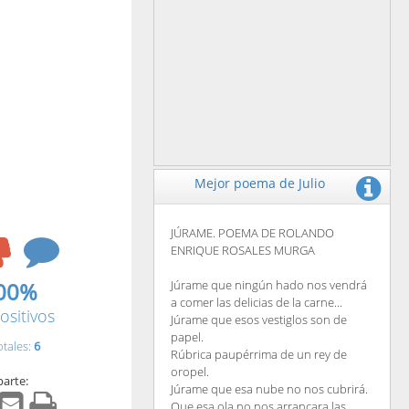
Mejor poema de Julio
JÚRAME. POEMA DE ROLANDO
ENRIQUE ROSALES MURGA
00%
Júrame que ningún hado nos vendrá
a comer las delicias de la carne...
ositivos
Júrame que esos vestiglos son de
papel.
otales:
6
Rúbrica paupérrima de un rey de
oropel.
arte:
Júrame que esa nube no nos cubrirá.
Que esa ola no nos arrancara las