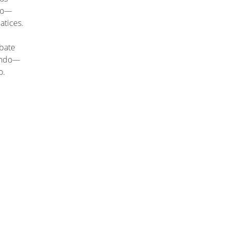
to—
atices.
bate
mundo—
o.