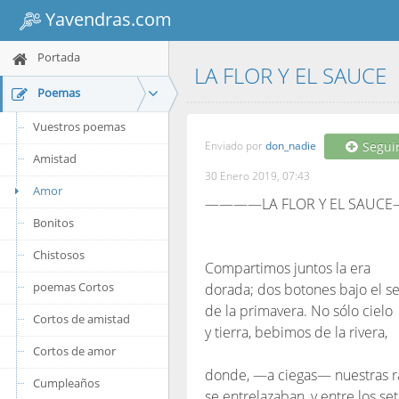
Yavendras.com
Portada
LA FLOR Y EL SAUCE
Poemas
Vuestros poemas
Enviado por
don_nadie
Segui
Amistad
30 Enero 2019, 07:43
Amor
————LA FLOR Y EL SAU
Bonitos
Chistosos
Compartimos juntos la era
poemas Cortos
dorada; dos botones bajo el s
de la primavera. No sólo cielo
Cortos de amistad
y tierra, bebimos de la rivera,
Cortos de amor
donde, —a ciegas— nuestras r
Cumpleaños
se entrelazaban, y entre los se