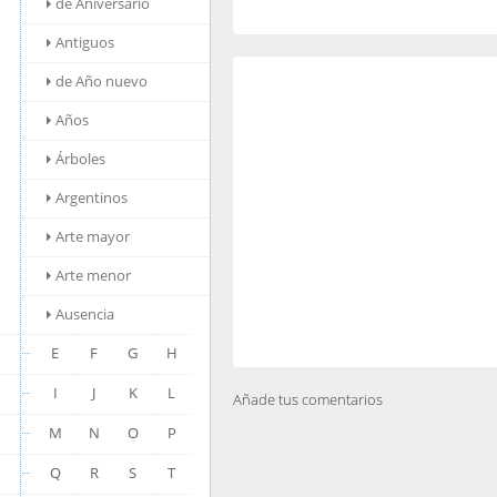
de Aniversario
Antiguos
de Año nuevo
Años
Árboles
Argentinos
Arte mayor
Arte menor
Ausencia
E
F
G
H
I
J
K
L
Añade tus comentarios
M
N
O
P
Q
R
S
T