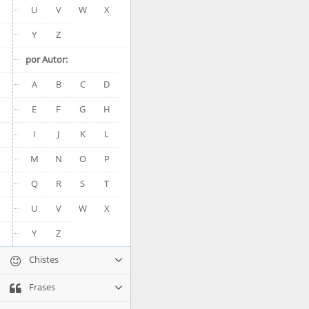
U
V
W
X
Y
Z
por Autor:
A
B
C
D
E
F
G
H
I
J
K
L
M
N
O
P
Q
R
S
T
U
V
W
X
Y
Z
Chistes
Frases