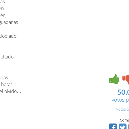
ñas
en.
dén,
 guadañas
 doblado
pultado.
…
ojas
s horas
50.
 el olvido…
votos p
Votos t
Comp