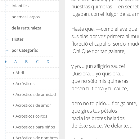
Infantiles
nuestras quimeras —en secre
jugaban, con el fulgor de sus m
poemas Largos
de la Naturaleza
Hasta que, —como el ave que 
sus alas por vez primera al 
Tristes
floreció el capullo; sordo, mud
por Categoría:
¡Oh! Que flor tan galante,
A
B
C
D
y yo… ¡un afligido sauce!
Abril
Quisiera… yo quisiera…
que no sólo mis quimeras
Acrósticos
besen tu tierra y tu cauce,
Acrósticos de amistad
pero no te pido… flor galante,
Acrósticos de amor
que gires tus pétalos
Acrósticos cortos
hacia los brotes helados
de éste sauce. Ve delante…
Acrósticos para niños
Acrósticos de nombres