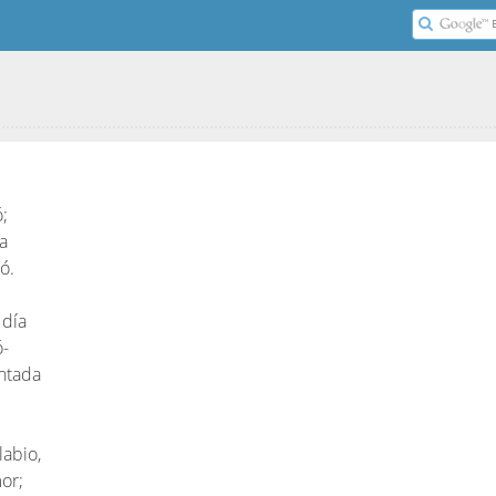
;
a
ó.
 día
ó-
antada
labio,
or;