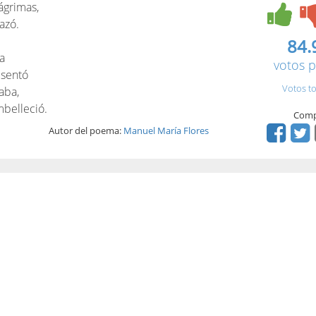
lágrimas,
azó.
84.
a
votos p
 sentó
Votos to
aba,
embelleció.
Comp
Autor del poema:
Manuel María Flores