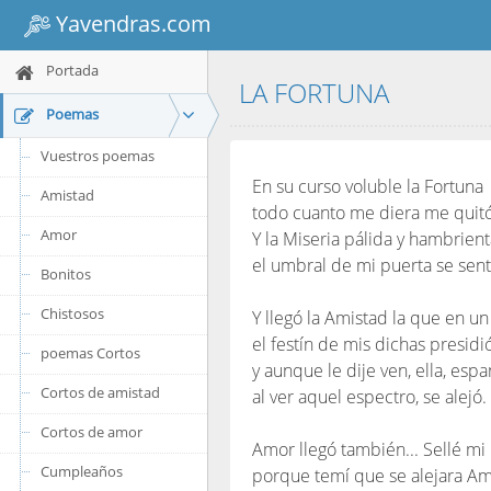
Yavendras.com
Portada
LA FORTUNA
Poemas
Vuestros poemas
En su curso voluble la Fortuna
Amistad
todo cuanto me diera me quitó
Amor
Y la Miseria pálida y hambrient
el umbral de mi puerta se sent
Bonitos
Chistosos
Y llegó la Amistad la que en un
el festín de mis dichas presidi
poemas Cortos
y aunque le dije ven, ella, esp
Cortos de amistad
al ver aquel espectro, se alejó.
Cortos de amor
Amor llegó también... Sellé mi 
Cumpleaños
porque temí que se alejara Am