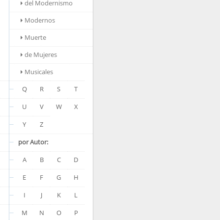
del Modernismo
Modernos
Muerte
de Mujeres
Musicales
Q
R
S
T
U
V
W
X
Y
Z
por Autor:
A
B
C
D
E
F
G
H
I
J
K
L
M
N
O
P