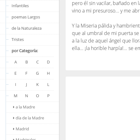
pero él sin vacilar, bañado en 
Infantiles
vino a mi presuroso... y me abr
poemas Largos
Y la Miseria pálida y hambrient
de la Naturaleza
que al umbral de mi puerta se
Tristes
a la luz de aquel ángel que llor
ella... ¡la horible harpía!... se 
por Categoría:
A
B
C
D
E
F
G
H
I
J
K
L
M
N
O
P
a la Madre
día de la Madre
Madrid
Madrigales