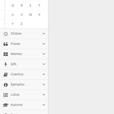
Q
R
S
T
U
V
W
X
Y
Z
Chistes
Frases
Memes
Gifs
Cuentos
Ejemplos
Listas
Autores