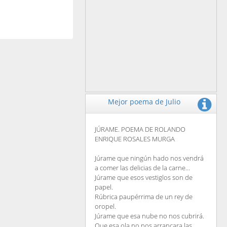
Mejor poema de Julio
JÚRAME. POEMA DE ROLANDO
ENRIQUE ROSALES MURGA
Júrame que ningún hado nos vendrá
a comer las delicias de la carne...
Júrame que esos vestiglos son de
papel.
Rúbrica paupérrima de un rey de
oropel.
Júrame que esa nube no nos cubrirá.
Que esa ola no nos arrancara las