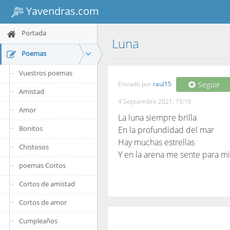
Yavendras.com
Portada
Luna
Poemas
Vuestros poemas
Enviado por
raul15
Seguir
Amistad
4 Septiembre 2021, 15:16
Amor
La luna siempre brilla
Bonitos
En la profundidad del mar
Hay muchas estrellas
Chistosos
Y en la arena me sente para mi
poemas Cortos
Cortos de amistad
Cortos de amor
Cumpleaños