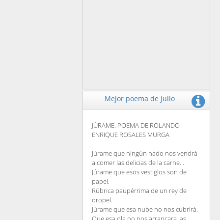
Mejor poema de Julio
JÚRAME. POEMA DE ROLANDO
ENRIQUE ROSALES MURGA
Júrame que ningún hado nos vendrá
a comer las delicias de la carne...
Júrame que esos vestiglos son de
papel.
Rúbrica paupérrima de un rey de
oropel.
Júrame que esa nube no nos cubrirá.
Que esa ola no nos arrancara las