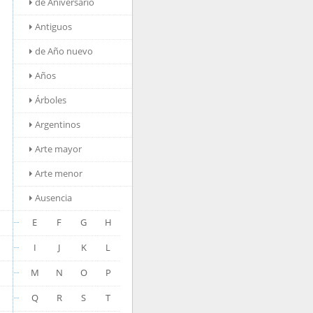
de Aniversario
Antiguos
de Año nuevo
Años
Árboles
Argentinos
Arte mayor
Arte menor
Ausencia
E
F
G
H
I
J
K
L
M
N
O
P
Q
R
S
T