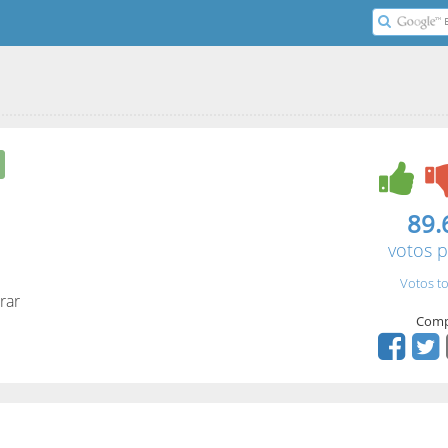
89.
votos p
Votos to
rar
Comp