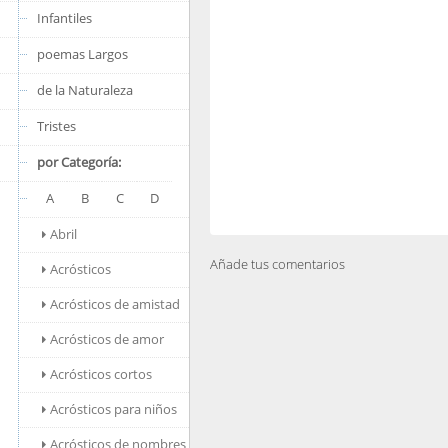
Infantiles
poemas Largos
de la Naturaleza
Tristes
por Categoría:
A
B
C
D
Abril
Añade tus comentarios
Acrósticos
Acrósticos de amistad
Acrósticos de amor
Acrósticos cortos
Acrósticos para niños
Acrósticos de nombres