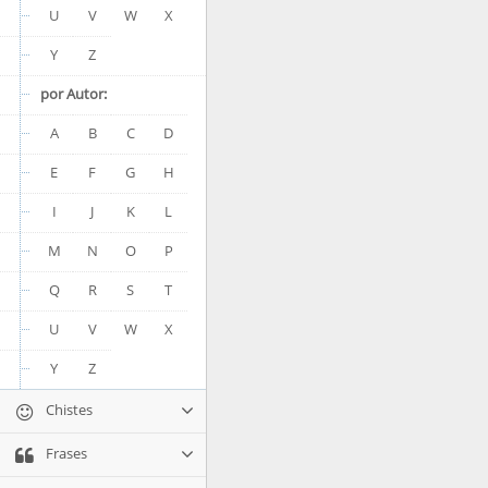
U
V
W
X
Y
Z
por Autor:
A
B
C
D
E
F
G
H
I
J
K
L
M
N
O
P
Q
R
S
T
U
V
W
X
Y
Z
Chistes
Frases