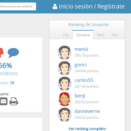
Inicio sesión
/ Regístrate
Ranking de Usuarios
Día
Semana
Mes
Año
meniii
395.70 puntos
66%
gonci
334.64 puntos
ositivos
carlos55
tales:
29
287.44 puntos
arte:
benji
282.62 puntos
danteverne
194.52 puntos
Ver ranking completo