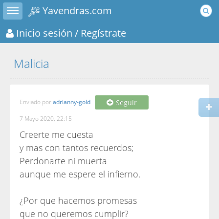
Toggle sidebar
Yavendras.com
Inicio sesión
/ Regístrate
Malicia
Enviado por
adrianny-gold
Seguir
7 Mayo 2020, 22:15
Creerte me cuesta
y mas con tantos recuerdos;
Perdonarte ni muerta
aunque me espere el infierno.
¿Por que hacemos promesas
que no queremos cumplir?