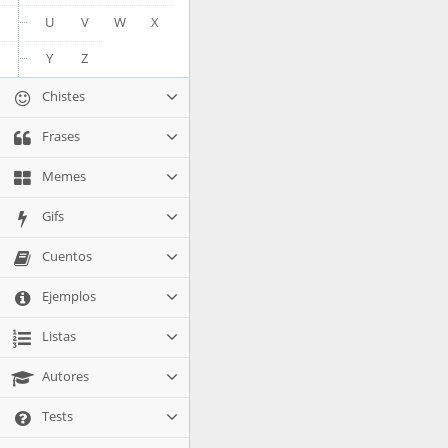
U
V
W
X
Y
Z
Chistes
Frases
Memes
Gifs
Cuentos
Ejemplos
Listas
Autores
Tests