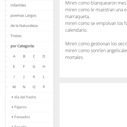
Miren como blanquearon mes de
Infantiles
miren como le muestran una es
poemas Largos
marraqueta,
miren como se empolvan los fun
de la Naturaleza
calendario.
Tristes
Miren como gestionan los secre
por Categoría:
miren como sonríen angelicale
A
B
C
D
mortales.
E
F
G
H
I
J
K
L
M
N
O
P
día del Padre
Pájaros
Pareados
Pasado