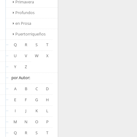
Primavera
Profundos
en Prosa
Puertorriqueños
Q
R
S
T
U
V
W
X
Y
Z
por Autor:
A
B
C
D
E
F
G
H
I
J
K
L
M
N
O
P
Q
R
S
T