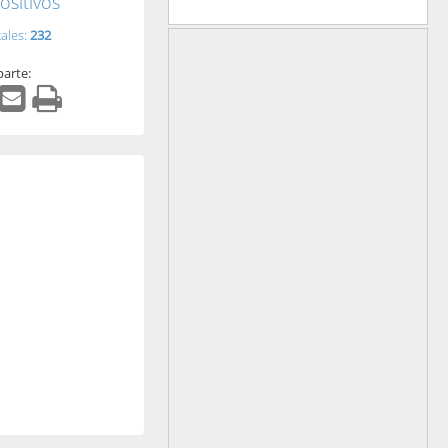
ositivos
tales:
232
arte: