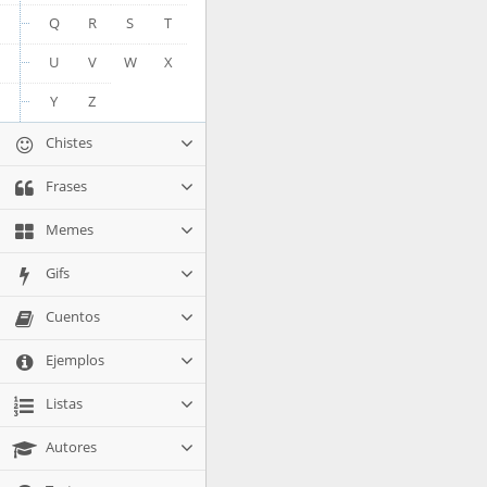
Q
R
S
T
U
V
W
X
Y
Z
Chistes
Frases
Memes
Gifs
Cuentos
Ejemplos
Listas
Autores