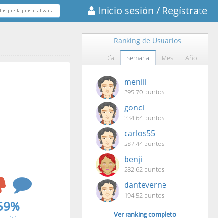
Inicio sesión
/ Regístrate
Ranking de Usuarios
Día
Semana
Mes
Año
meniii
395.70 puntos
gonci
334.64 puntos
carlos55
287.44 puntos
benji
282.62 puntos
danteverne
194.52 puntos
59%
Ver ranking completo