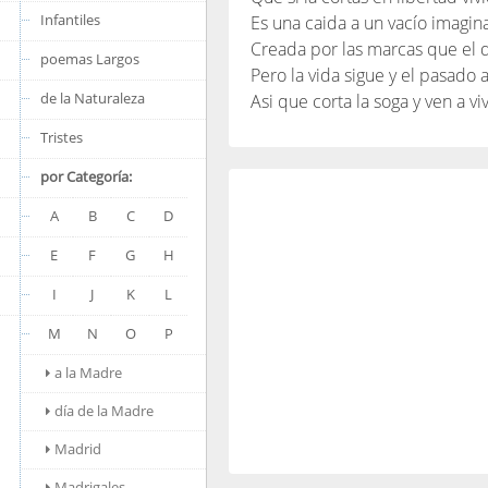
Infantiles
Es una caida a un vacío imagina
Creada por las marcas que el 
poemas Largos
Pero la vida sigue y el pasado 
de la Naturaleza
Asi que corta la soga y ven a viv
Tristes
por Categoría:
A
B
C
D
E
F
G
H
I
J
K
L
M
N
O
P
a la Madre
día de la Madre
Madrid
Madrigales