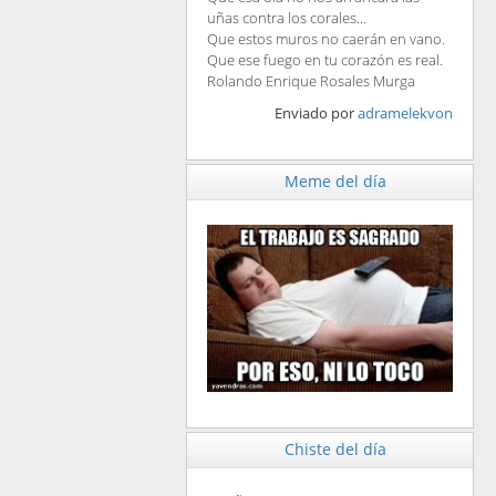
uñas contra los corales...
Que estos muros no caerán en vano.
Que ese fuego en tu corazón es real.
Rolando Enrique Rosales Murga
Enviado por
adramelekvon
Meme del día
Chiste del día