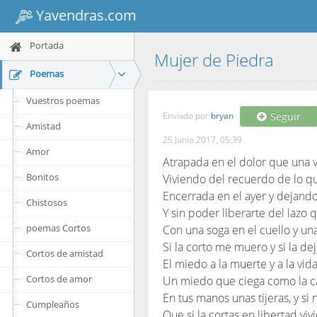
Yavendras.com
Portada
Mujer de Piedra
Poemas
Vuestros poemas
Enviado por
bryan
Seguir
Amistad
25 Junio 2017, 05:39
Amor
Atrapada en el dolor que una 
Bonitos
Viviendo del recuerdo de lo qu
Encerrada en el ayer y dejand
Chistosos
Y sin poder liberarte del lazo 
poemas Cortos
Con una soga en el cuello y una
Si la corto me muero y si la dej
Cortos de amistad
El miedo a la muerte y a la vida 
Cortos de amor
Un miedo que ciega como la c
En tus manos unas tijeras, y si 
Cumpleaños
Que si la cortas en libertad vivi