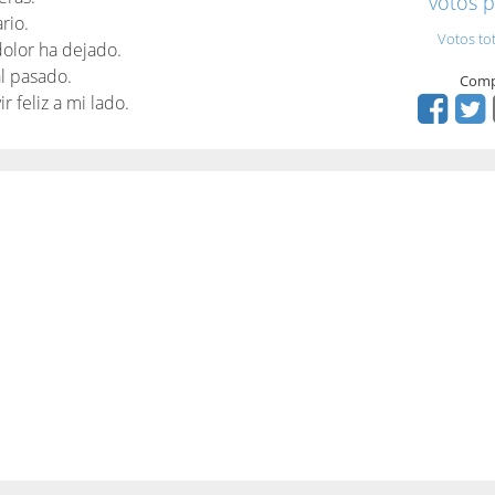
votos p
rio.
Votos to
dolor ha dejado.
al pasado.
Comp
ir feliz a mi lado.