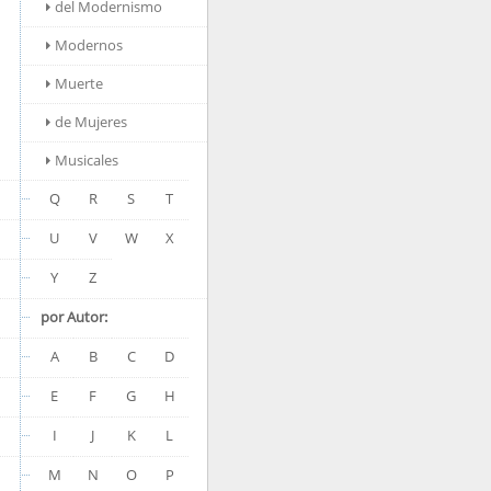
del Modernismo
Modernos
Muerte
de Mujeres
Musicales
Q
R
S
T
U
V
W
X
Y
Z
por Autor:
A
B
C
D
E
F
G
H
I
J
K
L
M
N
O
P