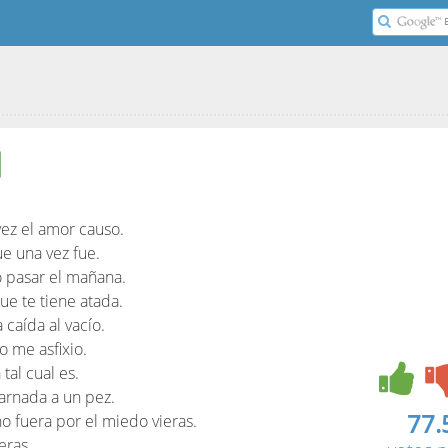
vez el amor causo.
e una vez fue.
o pasar el mañana.
que te tiene atada.
 caída al vacío.
o me asfixio.
tal cual es.
arnada a un pez.
77.
no fuera por el miedo vieras.
eras.