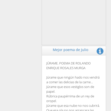
Mejor poema de Julio
JÚRAME. POEMA DE ROLANDO
ENRIQUE ROSALES MURGA
Júrame que ningún hado nos vendrá
a comer las delicias de la carne...
Júrame que esos vestiglos son de
papel.
Rúbrica paupérrima de un rey de
oropel.
Júrame que esa nube no nos cubrirá.
Que esa ola no nos arrancara las