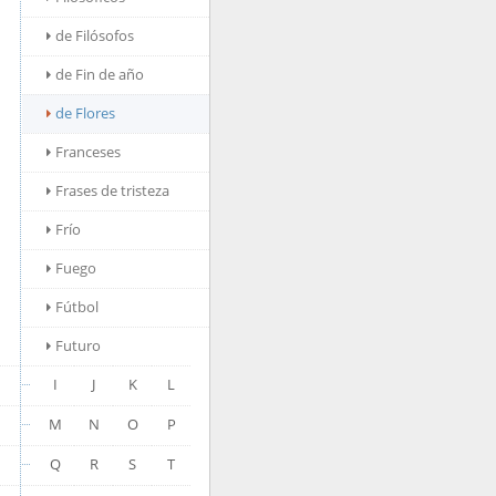
de Filósofos
de Fin de año
de Flores
Franceses
Frases de tristeza
Frío
Fuego
Fútbol
Futuro
I
J
K
L
M
N
O
P
Q
R
S
T