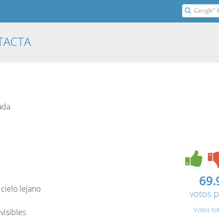
NTACTA
ada
69.
cielo lejano
votos p
Votos to
visibles