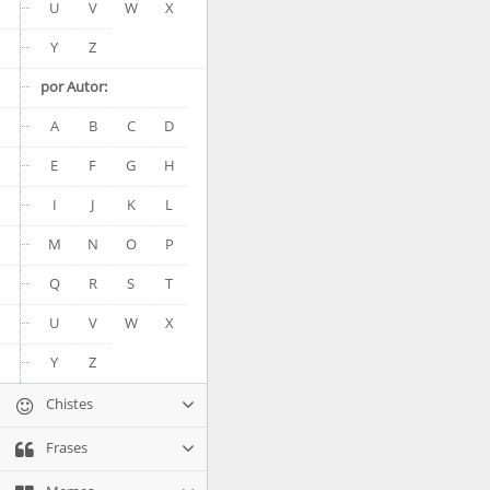
U
V
W
X
Y
Z
por Autor:
A
B
C
D
E
F
G
H
I
J
K
L
M
N
O
P
Q
R
S
T
U
V
W
X
Y
Z
Chistes
Frases