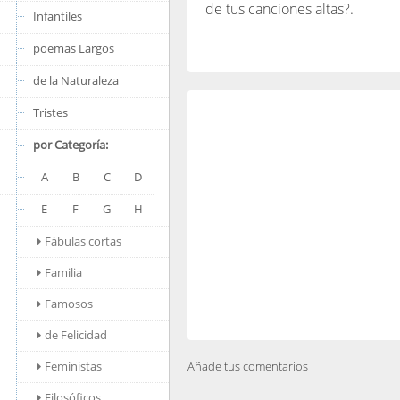
de tus canciones altas?.
Infantiles
poemas Largos
de la Naturaleza
Tristes
por Categoría:
A
B
C
D
E
F
G
H
Fábulas cortas
Familia
Famosos
de Felicidad
Feministas
Añade tus comentarios
Filosóficos