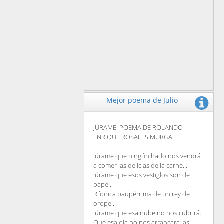
Mejor poema de Julio
JÚRAME. POEMA DE ROLANDO
ENRIQUE ROSALES MURGA
Júrame que ningún hado nos vendrá
a comer las delicias de la carne...
Júrame que esos vestiglos son de
papel.
Rúbrica paupérrima de un rey de
oropel.
Júrame que esa nube no nos cubrirá.
Que esa ola no nos arrancara las