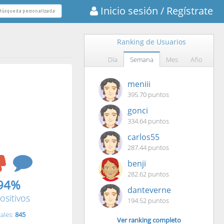
Inicio sesión
/ Regístrate
Ranking de Usuarios
Día
Semana
Mes
Año
meniii
395.70 puntos
gonci
334.64 puntos
carlos55
287.44 puntos
benji
282.62 puntos
94%
danteverne
ositivos
194.52 puntos
tales:
845
Ver ranking completo