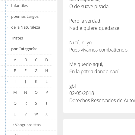
Infantiles
O de suave pisada.
poemas Largos
Pero la verdad,
de la Naturaleza
Nadie quiere quedarse.
Tristes
Ni tú, ni yo,
por Categoría:
Pues vivamos combatiendo.
A
B
C
D
Me quedo aquí,
E
F
G
H
En la patria donde nací.
I
J
K
L
gbl
M
N
O
P
02/05/2018
Derechos Reservados de Auto
Q
R
S
T
U
V
W
X
Vanguardistas