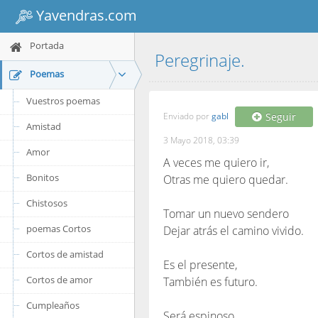
Yavendras.com
Portada
Peregrinaje.
Poemas
Vuestros poemas
Enviado por
gabl
Seguir
Amistad
3 Mayo 2018, 03:39
Amor
A veces me quiero ir,
Bonitos
Otras me quiero quedar.
Chistosos
Tomar un nuevo sendero
poemas Cortos
Dejar atrás el camino vivido.
Cortos de amistad
Es el presente,
Cortos de amor
También es futuro.
Cumpleaños
Será espinoso,