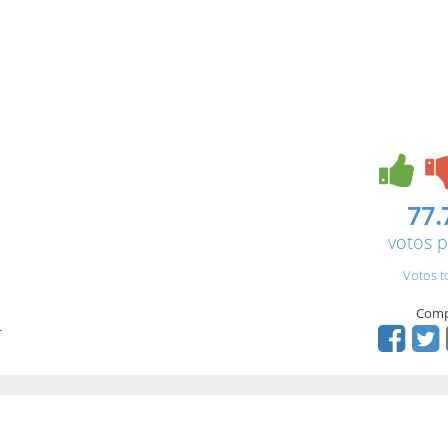
77.
votos p
Votos t
Comp
r