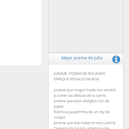
Mejor poema de Julio
JÚRAME. POEMA DE ROLANDO
ENRIQUE ROSALES MURGA
Júrame que ningún hado nos vendrá
a comer las delicias de la carne...
Júrame que esos vestiglos son de
papel.
Rúbrica paupérrima de un rey de
oropel.
Júrame que esa nube no nos cubrirá.
Que esa ola no nos arrancara las