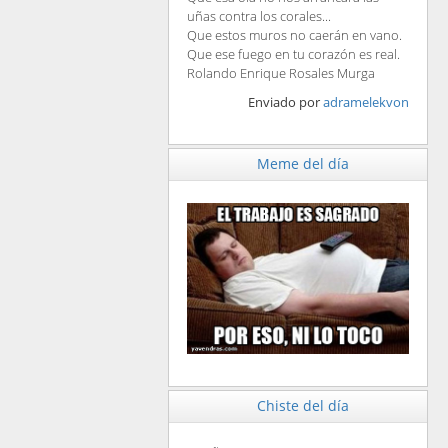
uñas contra los corales...
Que estos muros no caerán en vano.
Que ese fuego en tu corazón es real.
Rolando Enrique Rosales Murga
Enviado por
adramelekvon
Meme del día
Chiste del día