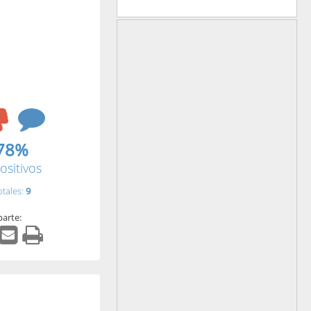
78%
ositivos
otales:
9
arte: