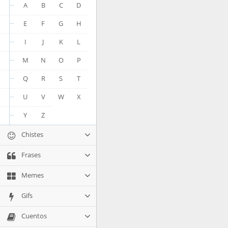
A
B
C
D
E
F
G
H
I
J
K
L
M
N
O
P
Q
R
S
T
U
V
W
X
Y
Z
Chistes
Frases
Memes
Gifs
Cuentos