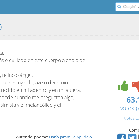
)
a,
zás o exiliado en este cuerpo ajeno o de
 felino o ángel,
e que estoy solo, ave o demonio
recido en mi adentro y en mi afuera,
sponde cuando me preguntan algo,
63.
simista y el melancólico y el
votos p
Votos to
Comp
Autor del poema:
Darío Jaramillo Agudelo