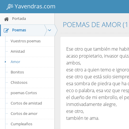
Yavendras.com
Portada
POEMAS DE AMOR (1
Poemas
Vuestros poemas
Ese otro que también me habit
Amistad
acaso propietario, invasor qui
Amor
ambos,
ese otro a quien temo e ignoro,
Bonitos
ese otro que está solo siempr
Chistosos
esa sombra de piedra que ha c
eco o palabra, esa voz que re
poemas Cortos
el dueño de mi embrollo, el pe
Cortos de amistad
inmotivadamente alegre,
ese otro,
Cortos de amor
también te ama.
Cumpleaños