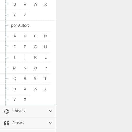
U
V
W
X
Y
Z
por Autor:
A
B
C
D
E
F
G
H
I
J
K
L
M
N
O
P
Q
R
S
T
U
V
W
X
Y
Z
Chistes
Frases