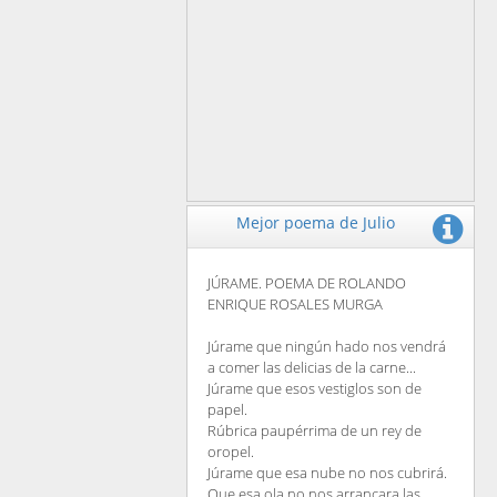
Mejor poema de Julio
JÚRAME. POEMA DE ROLANDO
ENRIQUE ROSALES MURGA
Júrame que ningún hado nos vendrá
a comer las delicias de la carne...
Júrame que esos vestiglos son de
papel.
Rúbrica paupérrima de un rey de
oropel.
Júrame que esa nube no nos cubrirá.
Que esa ola no nos arrancara las