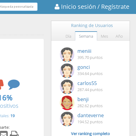
Inicio sesión
/ Regístrate
Ranking de Usuarios
Día
Semana
Mes
Año
meniii
395.70 puntos
gonci
334.64 puntos
carlos55
287.44 puntos
16%
benji
ositivos
282.62 puntos
danteverne
tales:
19
194.52 puntos
arte:
Ver ranking completo