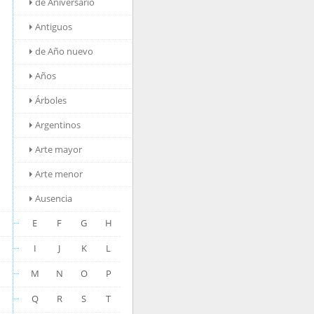
de Aniversario
Antiguos
de Año nuevo
Años
Árboles
Argentinos
Arte mayor
Arte menor
Ausencia
E
F
G
H
I
J
K
L
M
N
O
P
Q
R
S
T