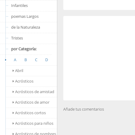
Infantiles
poemas Largos
de la Naturaleza
Tristes
por Categoría:
A
B
C
D
Abril
Acrósticos
Acrósticos de amistad
Acrósticos de amor
Añade tus comentarios
Acrósticos cortos
Acrósticos para niños
Acrósticos de nombres