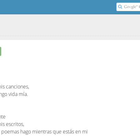
is canciones,
ngo vida mía.
nte
s escritos,
 y poemas hago mientras que estás en mi