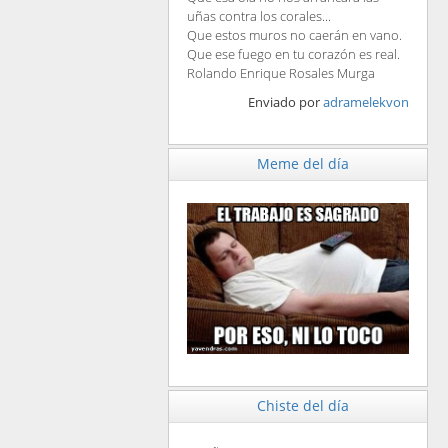
uñas contra los corales...
Que estos muros no caerán en vano.
Que ese fuego en tu corazón es real.
Rolando Enrique Rosales Murga
Enviado por
adramelekvon
Meme del día
Chiste del día