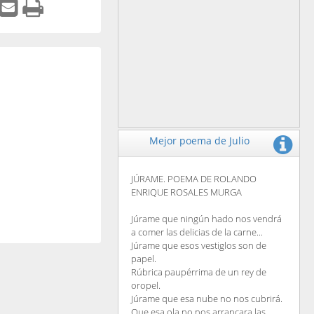
Mejor poema de Julio
JÚRAME. POEMA DE ROLANDO
ENRIQUE ROSALES MURGA
Júrame que ningún hado nos vendrá
a comer las delicias de la carne...
Júrame que esos vestiglos son de
papel.
Rúbrica paupérrima de un rey de
oropel.
Júrame que esa nube no nos cubrirá.
Que esa ola no nos arrancara las