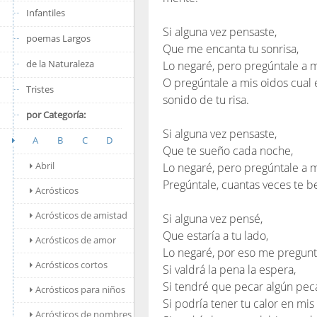
Infantiles
Si alguna vez pensaste,
poemas Largos
Que me encanta tu sonrisa,
de la Naturaleza
Lo negaré, pero pregúntale a m
O pregúntale a mis oidos cual e
Tristes
sonido de tu risa.
por Categoría:
Si alguna vez pensaste,
A
B
C
D
Que te sueño cada noche,
Abril
Lo negaré, pero pregúntale a 
Pregúntale, cuantas veces te b
Acrósticos
Acrósticos de amistad
Si alguna vez pensé,
Que estaría a tu lado,
Acrósticos de amor
Lo negaré, por eso me pregunt
Acrósticos cortos
Si valdrá la pena la espera,
Si tendré que pecar algún pec
Acrósticos para niños
Si podría tener tu calor en mis
Acrósticos de nombres