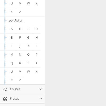
U
V
W
X
Y
Z
por Autor:
A
B
C
D
E
F
G
H
I
J
K
L
M
N
O
P
Q
R
S
T
U
V
W
X
Y
Z
Chistes
Frases