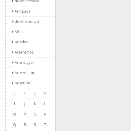
de Aniversario
Antiguos
de Año nuevo
Años
Árboles
Argentinos
Arte mayor
Arte menor
Ausencia
E
F
G
H
I
J
K
L
M
N
O
P
Q
R
S
T