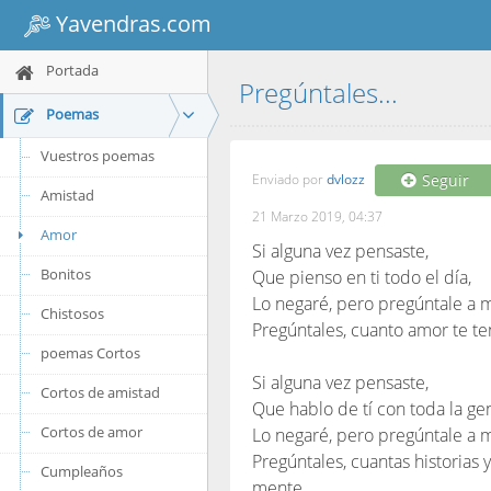
Yavendras.com
Portada
Pregúntales...
Poemas
Vuestros poemas
Enviado por
dvlozz
Seguir
Amistad
21 Marzo 2019, 04:37
Amor
Si alguna vez pensaste,
Bonitos
Que pienso en ti todo el día,
Lo negaré, pero pregúntale a m
Chistosos
Pregúntales, cuanto amor te te
poemas Cortos
Si alguna vez pensaste,
Cortos de amistad
Que hablo de tí con toda la ge
Cortos de amor
Lo negaré, pero pregúntale a mi
Pregúntales, cuantas historias
Cumpleaños
mente.