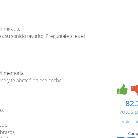
i mirada,
s su sonido favorito, Pregúntale si es el
mi memoria,
esé y te abracé en ese coche.
82.
o,
votos p
Votos to
ado,
 brazos,
Comp