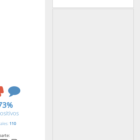
73%
ositivos
tales:
110
arte: