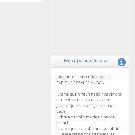
Mejor poema de Julio
JÚRAME. POEMA DE ROLANDO
ENRIQUE ROSALES MURGA
Júrame que ningún hado nos vendrá
a comer las delicias de la carne...
Júrame que esos vestiglos son de
papel.
Rúbrica paupérrima de un rey de
oropel.
Júrame que esa nube no nos cubrirá.
Que esa ola no nos arrancara las