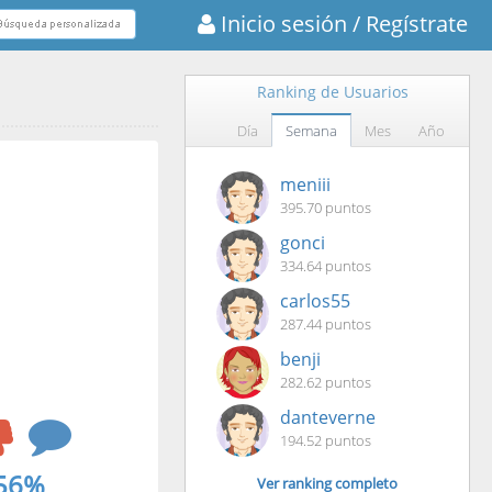
Inicio sesión
/ Regístrate
Ranking de Usuarios
Día
Semana
Mes
Año
meniii
395.70 puntos
gonci
334.64 puntos
carlos55
287.44 puntos
benji
282.62 puntos
danteverne
194.52 puntos
56%
Ver ranking completo