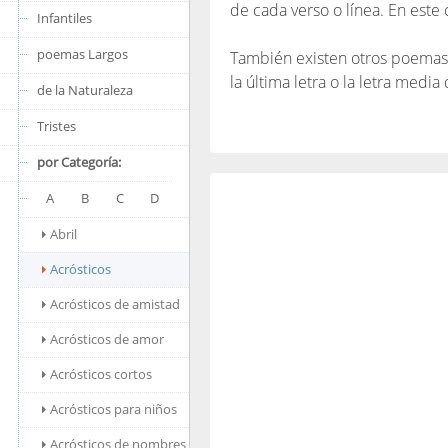
de cada verso o línea. En este
Infantiles
poemas Largos
También existen otros poemas e
la última letra o la letra media
de la Naturaleza
Tristes
por Categoría:
A
B
C
D
Abril
Acrósticos
Acrósticos de amistad
Acrósticos de amor
Acrósticos cortos
Acrósticos para niños
Acrósticos de nombres