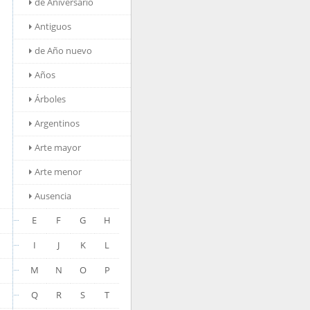
de Aniversario
Antiguos
de Año nuevo
Años
Árboles
Argentinos
Arte mayor
Arte menor
Ausencia
E
F
G
H
I
J
K
L
M
N
O
P
Q
R
S
T