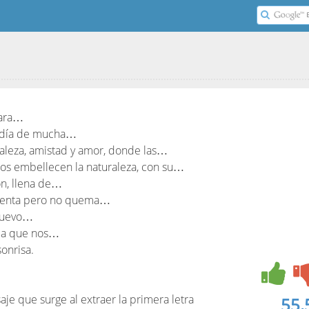
para…
, día de mucha…
turaleza, amistad y amor, donde las…
ritos embellecen la naturaleza, con su…
ón, llena de…
calienta pero no quema…
 nuevo…
ida que nos…
onrisa.
e que surge al extraer la primera letra
55.