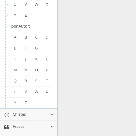
U
V
W
X
Y
Z
por Autor:
A
B
C
D
E
F
G
H
I
J
K
L
M
N
O
P
Q
R
S
T
U
V
W
X
Y
Z
Chistes
Frases