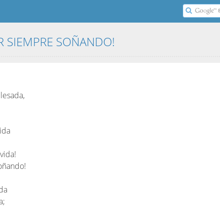
IR SIEMPRE SOÑANDO!
lesada,
vida
vida!
soñando!
da
a;