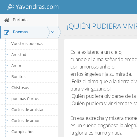
Yavendras.com
Portada
¡QUIÉN PUDIERA VIV
Poemas
Vuestros poemas
Es la existencia un cielo,
Amistad
cuando el alma soñando embe
Amor
con amoroso anhelo,
en los ángeles fija su mirada.
Bonitos
¡Feliz el alma que a la tierra ol
Chistosos
para vivir gozando!
¡Quién pudiera olvidarse de la 
poemas Cortos
¡Quién pudiera vivir siempre 
Cortos de amistad
En esa estrecha y mísera mora
Cortos de amor
es un sueño engañoso la alegrí
Cumpleaños
la gloria es humo y nada