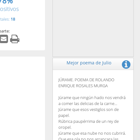
78%
ositivos
tales:
18
arte:
Mejor poema de Julio
JÚRAME. POEMA DE ROLANDO
ENRIQUE ROSALES MURGA
Júrame que ningún hado nos vendrá
a comer las delicias de la carne...
Júrame que esos vestiglos son de
papel.
Rúbrica paupérrima de un rey de
oropel.
Júrame que esa nube no nos cubrirá.
Que esa ola no nos arrancara las