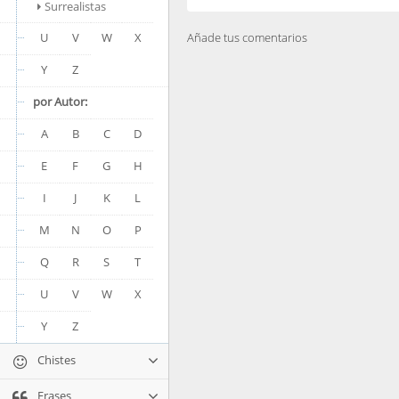
Surrealistas
U
V
W
X
Añade tus comentarios
Y
Z
por Autor:
A
B
C
D
E
F
G
H
I
J
K
L
M
N
O
P
Q
R
S
T
U
V
W
X
Y
Z
Chistes
Frases