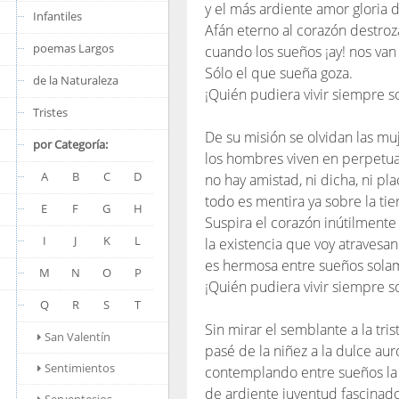
y el más ardiente amor gloria d
Infantiles
Afán eterno al corazón destroz
poemas Largos
cuando los sueños ¡ay! nos van
Sólo el que sueña goza.
de la Naturaleza
¡Quién pudiera vivir siempre 
Tristes
De su misión se olvidan las mu
por Categoría:
los hombres viven en perpetua
A
B
C
D
no hay amistad, ni dicha, ni pla
todo es mentira ya sobre la tier
E
F
G
H
Suspira el corazón inútilmente .
I
J
K
L
la existencia que voy atravesa
es hermosa entre sueños sola
M
N
O
P
¡Quién pudiera vivir siempre 
Q
R
S
T
Sin mirar el semblante a la tris
San Valentín
pasé de la niñez a la dulce aur
Sentimientos
contemplando entre sueños la
de ardiente juventud fascinado