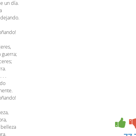
e un día.
a
 dejando.
soñando!
jeres,
 guerra;
ceres;
ra.
 . .
ndo
mente.
soñando!
teza,
ora,
 belleza
ra.