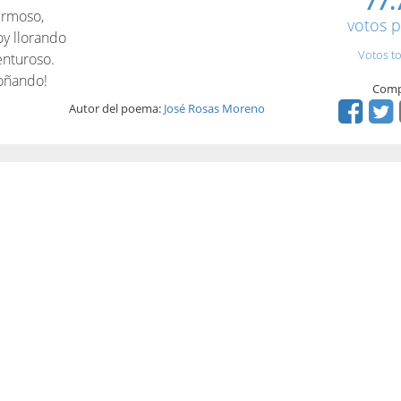
77.
ermoso,
votos p
y llorando
Votos to
enturoso.
soñando!
Comp
Autor del poema:
José Rosas Moreno