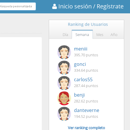
Inicio sesión
/ Regístrate
Ranking de Usuarios
Día
Semana
Mes
Año
meniii
395.70 puntos
gonci
334.64 puntos
carlos55
287.44 puntos
benji
282.62 puntos
danteverne
194.52 puntos
Ver ranking completo