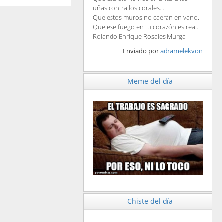
uñas contra los corales...
Que estos muros no caerán en vano.
Que ese fuego en tu corazón es real.
Rolando Enrique Rosales Murga
Enviado por
adramelekvon
Meme del día
Chiste del día