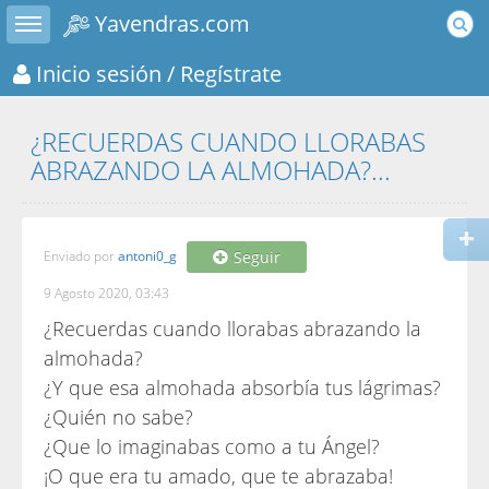
Toggle sidebar
Yavendras.com
Inicio sesión
/ Regístrate
¿RECUERDAS CUANDO LLORABAS
ABRAZANDO LA ALMOHADA?...
Enviado por
antoni0_g
Seguir
9 Agosto 2020, 03:43
¿Recuerdas cuando llorabas abrazando la
almohada?
¿Y que esa almohada absorbía tus lágrimas?
¿Quién no sabe?
¿Que lo imaginabas como a tu Ángel?
¡O que era tu amado, que te abrazaba!