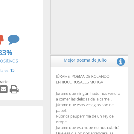
33%
ositivos
Mejor poema de Julio
tales:
15
JÚRAME. POEMA DE ROLANDO
arte:
ENRIQUE ROSALES MURGA
Júrame que ningún hado nos vendrá
a comer las delicias de la carne...
Júrame que esos vestiglos son de
papel.
Rúbrica paupérrima de un rey de
oropel.
Júrame que esa nube no nos cubrirá.
Que esa ola no nos arrancara las