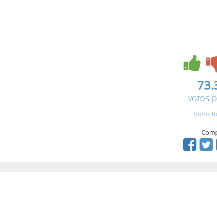
73.
votos p
Votos to
Comp