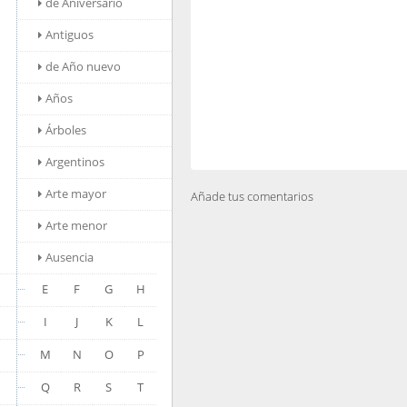
de Aniversario
Antiguos
de Año nuevo
Años
Árboles
Argentinos
Arte mayor
Añade tus comentarios
Arte menor
Ausencia
E
F
G
H
I
J
K
L
M
N
O
P
Q
R
S
T