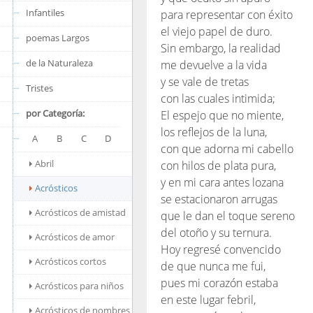
Infantiles
para representar con éxito
el viejo papel de duro.
poemas Largos
Sin embargo, la realidad
de la Naturaleza
me devuelve a la vida
y se vale de tretas
Tristes
con las cuales intimida;
por Categoría:
El espejo que no miente,
los reflejos de la luna,
A
B
C
D
con que adorna mi cabello
Abril
con hilos de plata pura,
y en mi cara antes lozana
Acrósticos
se estacionaron arrugas
Acrósticos de amistad
que le dan el toque sereno
del otoño y su ternura.
Acrósticos de amor
Hoy regresé convencido
Acrósticos cortos
de que nunca me fui,
pues mi corazón estaba
Acrósticos para niños
en este lugar febril,
Acrósticos de nombres