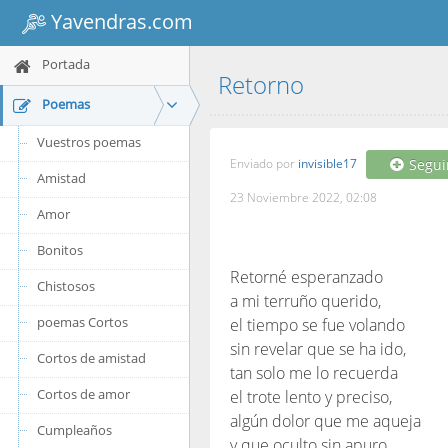
Yavendras.com
Portada
Retorno
Poemas
Vuestros poemas
Enviado por
invisible17
Segui
Amistad
23 Noviembre 2022, 02:08
Amor
Bonitos
Retorné esperanzado
Chistosos
a mi terruño querido,
poemas Cortos
el tiempo se fue volando
sin revelar que se ha ido,
Cortos de amistad
tan solo me lo recuerda
Cortos de amor
el trote lento y preciso,
algún dolor que me aqueja
Cumpleaños
y que oculto sin apuro