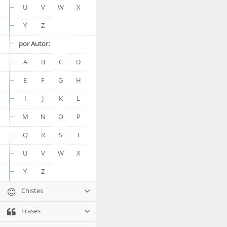
U
V
W
X
Y
Z
por Autor:
A
B
C
D
E
F
G
H
I
J
K
L
M
N
O
P
Q
R
S
T
U
V
W
X
Y
Z
Chistes
Frases