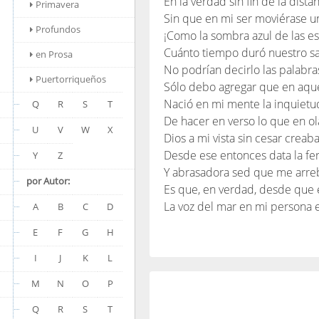
En la verdad sin fin de la distan
Primavera
Sin que en mi ser moviérase un
Profundos
¡Como la sombra azul de las es
Cuánto tiempo duró nuestro s
en Prosa
No podrían decirlo las palabra
Puertorriqueños
Sólo debo agregar que en aque
Nació en mi mente la inquietud
Q
R
S
T
De hacer en verso lo que en ola
U
V
W
X
Dios a mi vista sin cesar creaba
Desde ese entonces data la fe
Y
Z
Y abrasadora sed que me arre
por Autor:
Es que, en verdad, desde que 
La voz del mar en mi persona 
A
B
C
D
E
F
G
H
I
J
K
L
M
N
O
P
Q
R
S
T