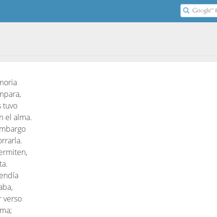
moria
ámpara,
s tuvo
n el alma.
 embargo
rrarla.
ermiten,
ta.
endía
aba,
r verso
ima;