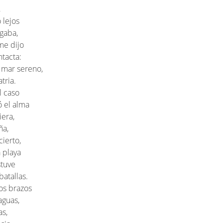
,
 lejos
gaba,
me dijo
ntacta:
l mar sereno,
tria.
l caso
 el alma
iera,
ña,
cierto,
 playa
stuve
batallas.
os brazos
aguas,
as,