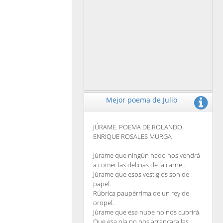
Mejor poema de Julio
JÚRAME. POEMA DE ROLANDO
ENRIQUE ROSALES MURGA
Júrame que ningún hado nos vendrá
a comer las delicias de la carne...
Júrame que esos vestiglos son de
papel.
Rúbrica paupérrima de un rey de
oropel.
Júrame que esa nube no nos cubrirá.
Que esa ola no nos arrancara las