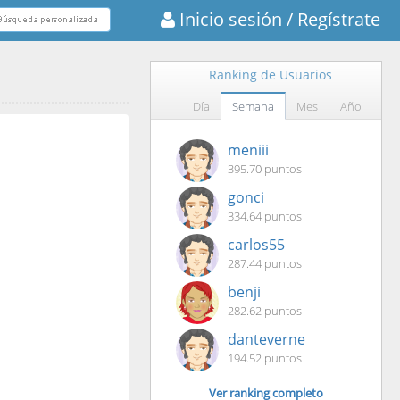
Inicio sesión
/ Regístrate
Ranking de Usuarios
Día
Semana
Mes
Año
meniii
395.70 puntos
gonci
334.64 puntos
carlos55
287.44 puntos
benji
282.62 puntos
danteverne
194.52 puntos
Ver ranking completo