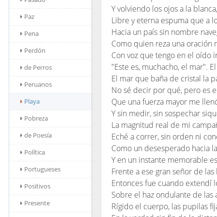
Y volviendo los ojos a la blanca
Paz
Libre y eterna espuma que a lo
Hacia un país sin nombre nave
Pena
Como quien reza una oración 
Perdón
Con voz que tengo en el oído i
"Este es, muchacho, el mar". E
de Perros
El mar que baña de cristal la pa
Peruanos
No sé decir por qué, pero es e
Que una fuerza mayor me llenó
Playa
Y sin medir, sin sospechar siqu
Pobreza
La magnitud real de mi campa
de Poesía
Eché a correr, sin orden ni con
Como un desesperado hacia la
Política
Y en un instante memorable e
Portugueses
Frente a ese gran señor de las 
Entonces fue cuando extendí l
Positivos
Sobre el haz ondulante de las 
Presente
Rígido el cuerpo, las pupilas fij