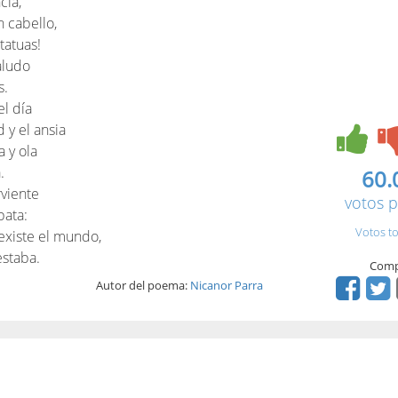
cia,
 cabello,
tatuas!
aludo
s.
l día
 y el ansia
 y ola
.
60.
rviente
votos p
bata:
Votos to
existe el mundo,
estaba.
Comp
Autor del poema:
Nicanor Parra