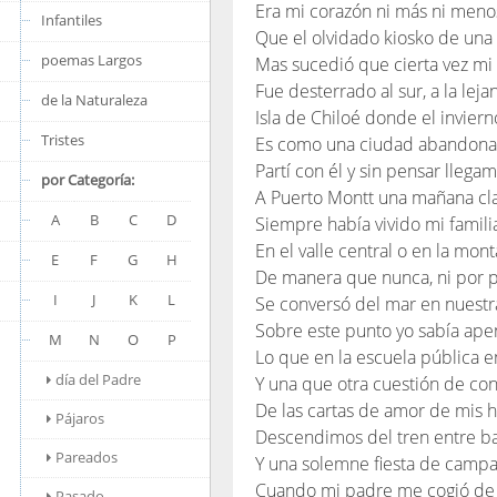
Era mi corazón ni más ni meno
Infantiles
Que el olvidado kiosko de una 
poemas Largos
Mas sucedió que cierta vez mi
Fue desterrado al sur, a la leja
de la Naturaleza
Isla de Chiloé donde el inviern
Tristes
Es como una ciudad abandona
Partí con él y sin pensar llega
por Categoría:
A Puerto Montt una mañana cla
A
B
C
D
Siempre había vivido mi famili
En el valle central o en la mont
E
F
G
H
De manera que nunca, ni por p
I
J
K
L
Se conversó del mar en nuestr
Sobre este punto yo sabía ape
M
N
O
P
Lo que en la escuela pública 
día del Padre
Y una que otra cuestión de co
De las cartas de amor de mis 
Pájaros
Descendimos del tren entre b
Pareados
Y una solemne fiesta de camp
Cuando mi padre me cogió de
Pasado