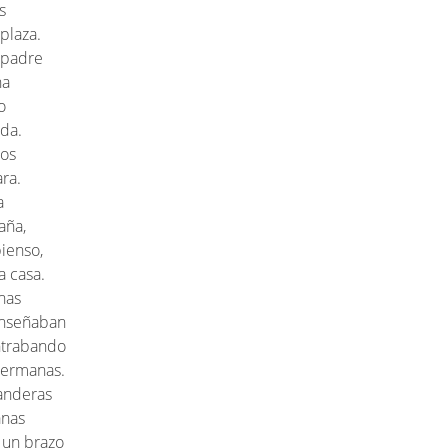
s
plaza.
 padre
na
o
da.
mos
ra.
a
aña,
ienso,
a casa.
nas
enseñaban
ntrabando
hermanas.
anderas
anas
 un brazo