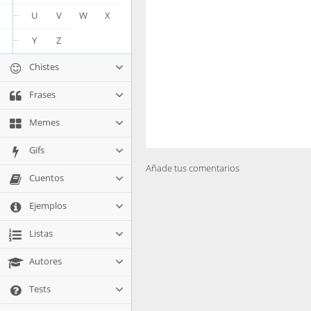
U
V
W
X
Y
Z
Chistes
Frases
Memes
Gifs
Añade tus comentarios
Cuentos
Ejemplos
Listas
Autores
Tests