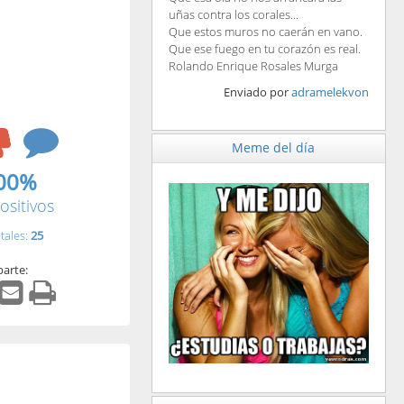
uñas contra los corales...
Que estos muros no caerán en vano.
Que ese fuego en tu corazón es real.
Rolando Enrique Rosales Murga
Enviado por
adramelekvon
Meme del día
00%
ositivos
tales:
25
arte: