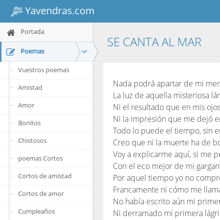
Yavendras.com
Portada
SE CANTA AL MAR
Poemas
Vuestros poemas
Nada podrá apartar de mi me
Amistad
La luz de aquella misteriosa l
Amor
Ni el resultado que en mis ojo
Ni la impresión que me dejó e
Bonitos
Todo lo puede el tiempo, sin
Chistosos
Creo que ni la muerte ha de bo
Voy a explicarme aquí, si me p
poemas Cortos
Con el eco mejor de mi gargan
Cortos de amistad
Por aquel tiempo yo no compr
Francamente ni cómo me llam
Cortos de amor
No había escrito aún mi prime
Cumpleaños
Ni derramado mi primera lágr