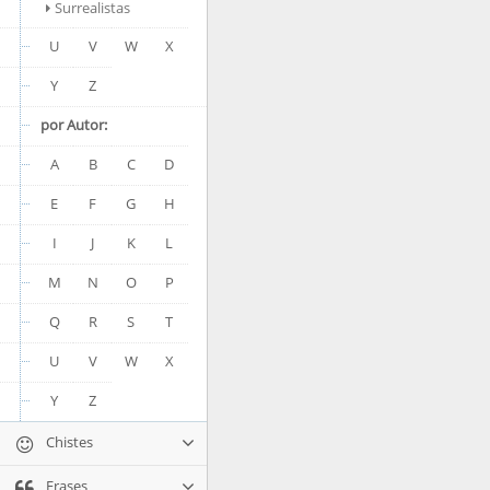
Surrealistas
U
V
W
X
Y
Z
por Autor:
A
B
C
D
E
F
G
H
I
J
K
L
M
N
O
P
Q
R
S
T
U
V
W
X
Y
Z
Chistes
Frases