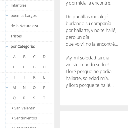
y dormida la encontré.
Infantiles
poemas Largos
De puntillas me alejé
burlando su compañía
de la Naturaleza
por hallarte, y no te hallé;
Tristes
pero un día
que volví, no la encontré...
por Categoría:
A
B
C
D
¡Ay, mi soledad tardía
viniste cuando se fue!
E
F
G
H
Lloré porque no podía
I
J
K
L
hallarte, soledad mía,
y lloro porque te hallé...
M
N
O
P
Q
R
S
T
San Valentín
Sentimientos