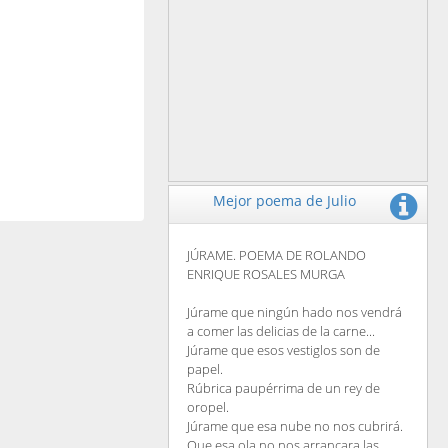
Mejor poema de Julio
JÚRAME. POEMA DE ROLANDO
ENRIQUE ROSALES MURGA
Júrame que ningún hado nos vendrá
a comer las delicias de la carne...
Júrame que esos vestiglos son de
papel.
Rúbrica paupérrima de un rey de
oropel.
Júrame que esa nube no nos cubrirá.
Que esa ola no nos arrancara las