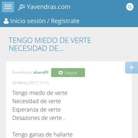
Toggle sidebar
Yavendras.com
Inicio sesión
/ Regístrate
TENGO MIEDO DE VERTE
NECESIDAD DE...
Enviado por
alvaro89
Seguir
20 Marzo 2017, 17:15
Tengo miedo de verte
Necesidad de verte
Esperanza de verte
Desazones de verte .
Tengo ganas de hallarte