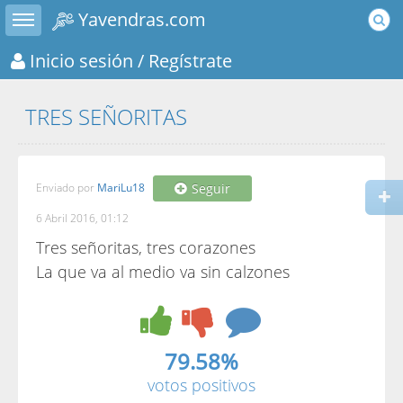
Toggle sidebar
Yavendras.com
Inicio sesión
/ Regístrate
TRES SEÑORITAS
Enviado por
MariLu18
Seguir
6 Abril 2016, 01:12
Tres señoritas, tres corazones
La que va al medio va sin calzones
79.58%
votos positivos