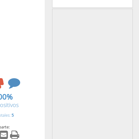
00%
ositivos
otales:
5
arte: