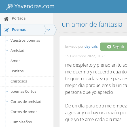
Yavendras.com
Portada
un amor de fantasia
Poemas
Vuestros poemas
Enviado por
day_vals
Seguir
Amistad
15 Diciembre 2022, 01:23
Amor
me despierto y pienso en tu son
Bonitos
me duermo y recuerdo cuanto
te quiero ,cada vez que pasa es
Chistosos
mejor dia porque eres la única
poemas Cortos
persona que yo aprecio
Cortos de amistad
De un dia para otro me empez
Cortos de amor
a gustar y no hay una razón por
que yo te ame cada dia mas
Cumpleaños