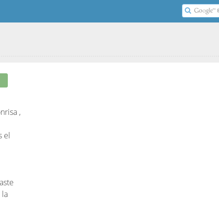
risa ,
 el
aste
 la