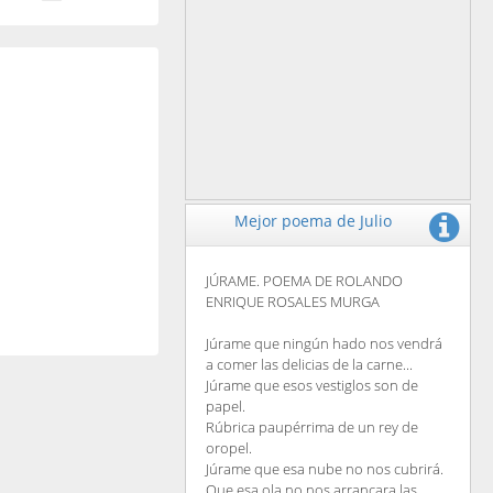
Mejor poema de Julio
JÚRAME. POEMA DE ROLANDO
ENRIQUE ROSALES MURGA
Júrame que ningún hado nos vendrá
a comer las delicias de la carne...
Júrame que esos vestiglos son de
papel.
Rúbrica paupérrima de un rey de
oropel.
Júrame que esa nube no nos cubrirá.
Que esa ola no nos arrancara las