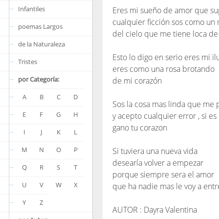
Infantiles
Eres mi sueño de amor que su
cualquier ficción sos como un 
poemas Largos
del cielo que me tiene loca d
de la Naturaleza
Esto lo digo en serio eres mi il
Tristes
eres como una rosa brotando
por Categoría:
de mi corazón
A
B
C
D
Sos la cosa mas linda que me 
E
F
G
H
y acepto cualquier error , si e
gano tu corazon
I
J
K
L
M
N
O
P
Si tuviera una nueva vida
desearía volver a empezar
Q
R
S
T
porque siempre sera el amor
U
V
W
X
que ha nadie mas le voy a entr
Y
Z
AUTOR : Dayra Valentina