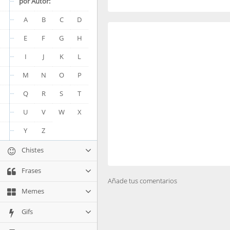
por Autor:
A
B
C
D
E
F
G
H
I
J
K
L
M
N
O
P
Q
R
S
T
U
V
W
X
Y
Z
Chistes
Frases
Añade tus comentarios
Memes
Gifs