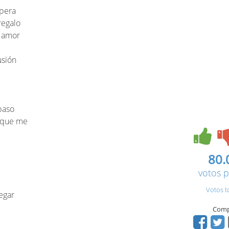
pera
regalo
e amor
usión
paso
s que me
80.
votos p
Votos t
egar
Comp