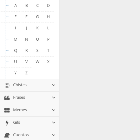
A
B
C
D
E
F
G
H
I
J
K
L
M
N
O
P
Q
R
S
T
U
V
W
X
Y
Z
Chistes
Frases
Memes
Gifs
Cuentos