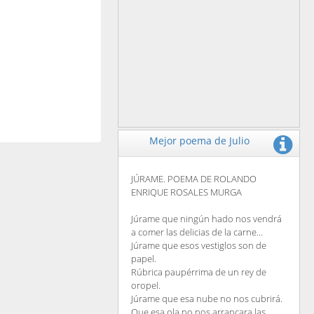
Mejor poema de Julio
JÚRAME. POEMA DE ROLANDO
ENRIQUE ROSALES MURGA
Júrame que ningún hado nos vendrá
a comer las delicias de la carne...
Júrame que esos vestiglos son de
papel.
Rúbrica paupérrima de un rey de
oropel.
Júrame que esa nube no nos cubrirá.
Que esa ola no nos arrancara las