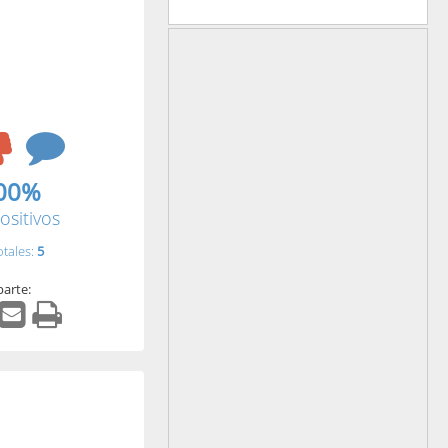
00%
ositivos
otales:
5
arte: