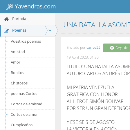
Yavendras.com
Portada
UNA BATALLA ASO
Poemas
Vuestros poemas
Enviado por
carlos55
Seguir
Amistad
19 Abril 2023, 01:30
Amor
TITULO: UNA BATALLA ASOM
Bonitos
AUTOR: CARLOS ANDRÉS LÓ
Chistosos
MI PATRIA VENEZUELA
poemas Cortos
GRATIFICA CON HONOR
AL HEROE SIMÓN BOLIVAR
Cortos de amistad
POR SER UN GRAN DEFENSO
Cortos de amor
Y ESE SEIS DE AGOSTO
Cumpleaños
LA VICTORIA EN ACCIÓN