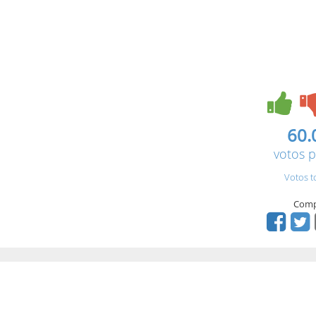
60.
votos p
Votos t
Comp