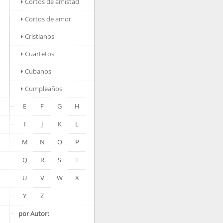
Cortos de amistad
Cortos de amor
Cristianos
Cuartetos
Cubanos
Cumpleaños
E
F
G
H
I
J
K
L
M
N
O
P
Q
R
S
T
U
V
W
X
Y
Z
por Autor: