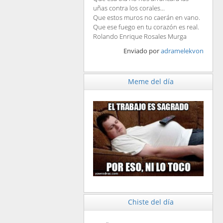
uñas contra los corales...
Que estos muros no caerán en vano.
Que ese fuego en tu corazón es real.
Rolando Enrique Rosales Murga
Enviado por
adramelekvon
Meme del día
Chiste del día