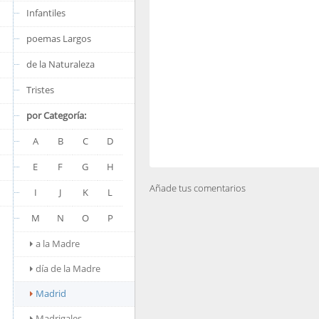
Infantiles
poemas Largos
de la Naturaleza
Tristes
por Categoría:
A
B
C
D
E
F
G
H
Añade tus comentarios
I
J
K
L
M
N
O
P
a la Madre
día de la Madre
Madrid
Madrigales