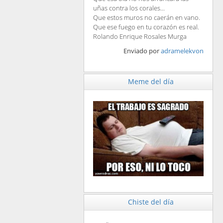
uñas contra los corales...
Que estos muros no caerán en vano.
Que ese fuego en tu corazón es real.
Rolando Enrique Rosales Murga
Enviado por
adramelekvon
Meme del día
Chiste del día