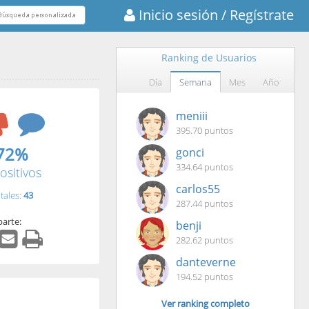
Inicio sesión
/ Regístrate
Ranking de Usuarios
Día
Semana
Mes
Año
meniii
395.70 puntos
72%
gonci
334.64 puntos
ositivos
carlos55
tales:
43
287.44 puntos
arte:
benji
282.62 puntos
danteverne
194.52 puntos
Ver ranking completo