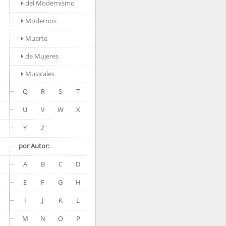
del Modernismo
Modernos
Muerte
de Mujeres
Musicales
Q
R
S
T
U
V
W
X
Y
Z
por Autor:
A
B
C
D
E
F
G
H
I
J
K
L
M
N
O
P