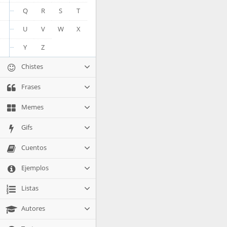
Q
R
S
T
U
V
W
X
Y
Z
Chistes
Frases
Memes
Gifs
Cuentos
Ejemplos
Listas
Autores