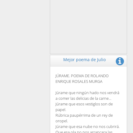
Mejor poema de Julio
JÚRAME. POEMA DE ROLANDO
ENRIQUE ROSALES MURGA
Júrame que ningún hado nos vendrá
a comer las delicias de la carne...
Júrame que esos vestiglos son de
papel.
Rúbrica paupérrima de un rey de
oropel.
Júrame que esa nube no nos cubrirá.
Que esa ola no nos arrancara las