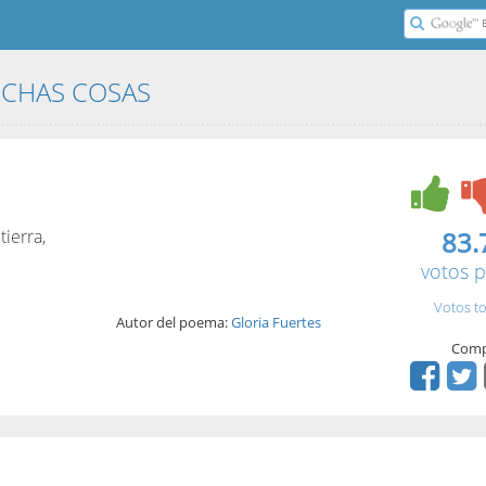
UCHAS COSAS
ierra,
83.
votos p
Votos to
Autor del poema:
Gloria Fuertes
Comp