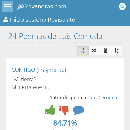
Toggle sidebar
Yavendras.com
Inicio sesión
/ Regístrate
24 Poemas de Luis Cernuda
CONTIGO (Fragmento)
¿Mi tierra?
Mi tierra eres tú.
Autor del poema:
Luis Cernuda
84.71%