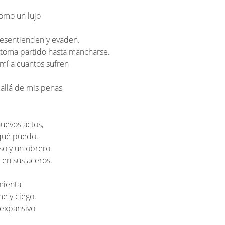
omo un lujo
desentienden y evaden.
 toma partido hasta mancharse.
 mí a cuantos sufren
 allá de mis penas
nuevos actos,
 qué puedo.
so y un obrero
 en sus aceros.
mienta
me y ciego.
 expansivo