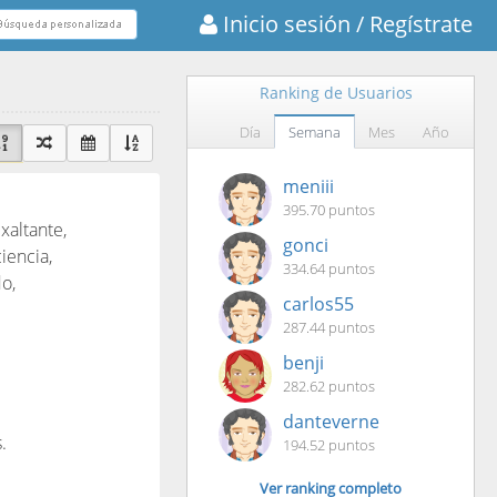
Inicio sesión
/ Regístrate
Ranking de Usuarios
Día
Semana
Mes
Año
meniii
395.70 puntos
altante,
gonci
iencia,
334.64 puntos
o,
carlos55
287.44 puntos
benji
282.62 puntos
danteverne
.
194.52 puntos
Ver ranking completo