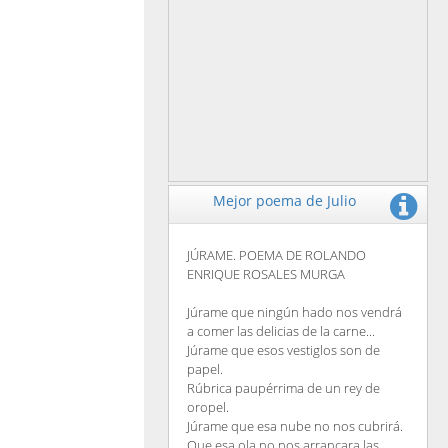
Mejor poema de Julio
JÚRAME. POEMA DE ROLANDO
ENRIQUE ROSALES MURGA
Júrame que ningún hado nos vendrá
a comer las delicias de la carne...
Júrame que esos vestiglos son de
papel.
Rúbrica paupérrima de un rey de
oropel.
Júrame que esa nube no nos cubrirá.
Que esa ola no nos arrancara las