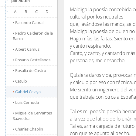
por Autor:
Maldigo la poesía concebida c
A
B
C
D
cultural por los neutrales
Facundo Cabral
que, lavándose las manos, se 
Maldigo la poesía de quien no
Pedro Calderón de la
Hago mías las faltas. Siento en
Barca
y canto respirando.
Albert Camus
Canto, y canto, y cantando más
Rosario Castellanos
personales, me ensancho.
Rosalía de Castro
Quisiera daros vida, provocar 
Catulo
y calculo por eso con técnica,
Me siento un ingeniero del ver
Gabriel Celaya
que trabaja con otros a España
Luis Cernuda
Tal es mi poesía: poesía-herra
Miguel de Cervantes
a la vez que latido de lo unáni
Saavedra
Tal es, arma cargada de futuro
Charles Chaplin
con que te apunto al pecho.