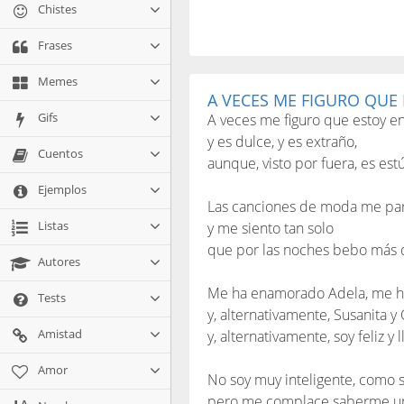
Chistes
Frases
Memes
A VECES ME FIGURO QU
Gifs
A veces me figuro que estoy 
y es dulce, y es extraño,
Cuentos
aunque, visto por fuera, es est
Ejemplos
Las canciones de moda me par
Listas
y me siento tan solo
que por las noches bebo más 
Autores
Me ha enamorado Adela, me h
Tests
y, alternativamente, Susanita y
Amistad
y, alternativamente, soy feliz y l
Amor
No soy muy inteligente, como
pero me complace saberme un