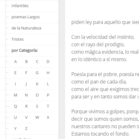
Infantiles
poemas Largos
piden ley para aquello que sie
de la Naturaleza
Con la velocidad del instinto,
Tristes
con el rayo del prodigio,
por Categoría:
como mágica evidencia, lo real
en lo idéntico a sí mismo.
A
B
C
D
E
F
G
H
Poesía para el pobre, poesía n
como el pan de cada día,
I
J
K
L
como el aire que exigimos tre
M
N
O
P
para ser y en tanto somos dar u
Q
R
S
T
Porque vivimos a golpes, porq
U
V
W
X
decir que somos quien somos,
nuestros cantares no pueden s
Y
Z
Estamos tocando el fondo.