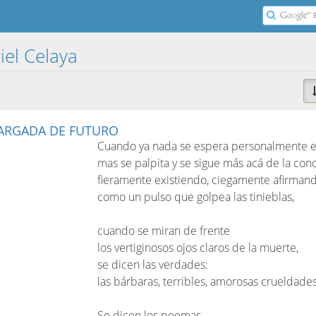
iel Celaya
CARGADA DE FUTURO
Cuando ya nada se espera personalmente ex
mas se palpita y se sigue más acá de la conc
fieramente existiendo, ciegamente afirmand
como un pulso que golpea las tinieblas,
cuando se miran de frente
los vertiginosos ojos claros de la muerte,
se dicen las verdades:
las bárbaras, terribles, amorosas crueldades
Se dicen los poemas