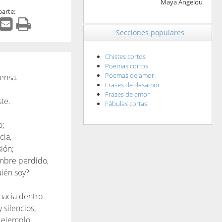
Maya Angelou
arte:
Secciones populares
Chistes cortos
Poemas cortos
Poemas de amor
ensa.
Frases de desamor
Frases de amor
te.
Fábulas cortas
.
o;
cia,
ión;
mbre perdido,
ién soy?
hacia dentro
silencios,
 ejemplo,