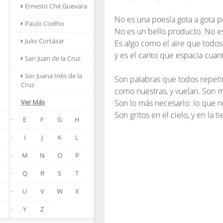
Ernesto Ché Guevara
No es una poesía gota a gota 
Paulo Coelho
No es un bello producto. No es
Julio Cortázar
Es algo como el aire que todo
y es el canto que espacia cuan
San Juan de la Cruz
Sor Juana Inés de la
Son palabras que todos repeti
Cruz
como nuestras, y vuelan. Son 
Ver Más
Son lo más necesario: lo que 
Son gritos en el cielo, y en la ti
E
F
G
H
I
J
K
L
M
N
O
P
Q
R
S
T
U
V
W
X
Y
Z