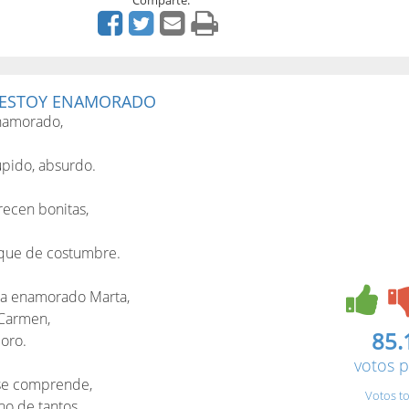
Comparte:
E ESTOY ENAMORADO
enamorado,
úpido, absurdo.
ecen bonitas,
que de costumbre.
a enamorado Marta,
 Carmen,
85.
loro.
votos p
 se comprende,
Votos to
o de tantos