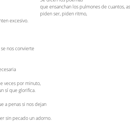
que ensanchan los pulmones de cuantos, asf
piden ser, piden ritmo,
nten excesivo.
 se nos convierte
ecesaria
ce veces por minuto,
n sí que glorifica.
ue a penas si nos dejan
er sin pecado un adorno.