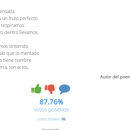
pensada.
 un fruto perfecto.
s respiramos
to dentro llevamos.
mos sintiendo
más que lo mentado.
no tiene nombre.
erra, son actos.
Autor del poe
87.76%
votos positivos
Votos totales:
98