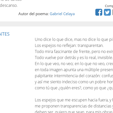
o descanso.
Comp
Autor del poema:
Gabriel Celaya
NTES
Uno dice lo que dice, mas no dice lo que pi
Los espejos no reflejan: transparentan.
Todo mira fascinante de frente, pero no exis
Todo vuelve por detrás y es lo real, invisible
En lo que veo, no veo; en lo que no veo, cre
en toda imagen apunta una múltiple presen
palpitante intermitencia del corazón: confus
y así me siento indeciso como un pobre ho
como tú que ¿quién eres?, como yo que ¿qu
Los espejos que me escupen hacia fuera, y 
me proponen transparencias de distancias y 
deben ser, quiero que sean, para mis obras