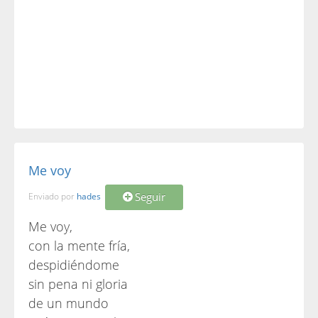
Me voy
Seguir
Enviado por
hades
Me voy,
con la mente fría,
despidiéndome
sin pena ni gloria
de un mundo