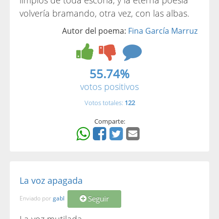
limpios de toda escoria, y la eterna poesía
volvería bramando, otra vez, con las albas.
Autor del poema:
Fina García Marruz
55.74%
votos positivos
Votos totales:
122
Comparte:
La voz apagada
Seguir
Enviado por
gabl