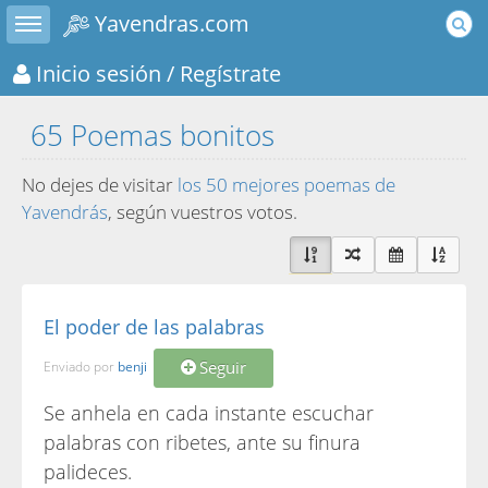
Toggle sidebar
Yavendras.com
Inicio sesión
/ Regístrate
65 Poemas bonitos
No dejes de visitar
los 50 mejores poemas de
Yavendrás
, según vuestros votos.
El poder de las palabras
Seguir
Enviado por
benji
Se anhela en cada instante escuchar
palabras con ribetes, ante su finura
palideces.